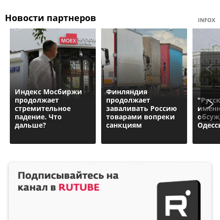
Новости партнеров
INFOX
Индекс Мосбиржи
Финляндия
продолжает
продолжает
"Русс
стремительное
заваливать Россию
именн
падение. Что
товарами вопреки
обсуж
дальше?
санкциям
Одесс