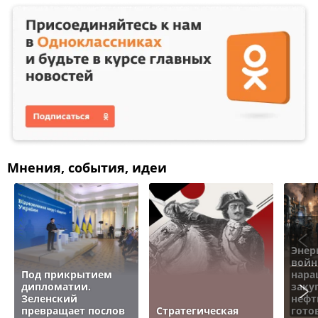
Мнения, события, идеи
Энер
войн
Под прикрытием
нара
дипломатии.
заку
Зеленский
нефт
превращает послов
Стратегическая
гото