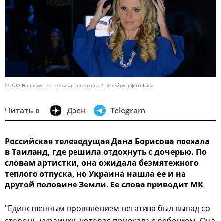
© РИА Новости . Екатерина Чеснокова
Перейти в фотобанк
Читать в
Дзен
Telegram
Российская телеведущая Дана Борисова поехала
в Таиланд, где решила отдохнуть с дочерью. По
словам артистки, она ожидала безмятежного
теплого отпуска, но Украина нашла ее и на
другой половине Земли. Ее слова приводит МК
"Единственным проявлением негатива был выпад со
стороны украинки, которая приехала с ребенком. Она