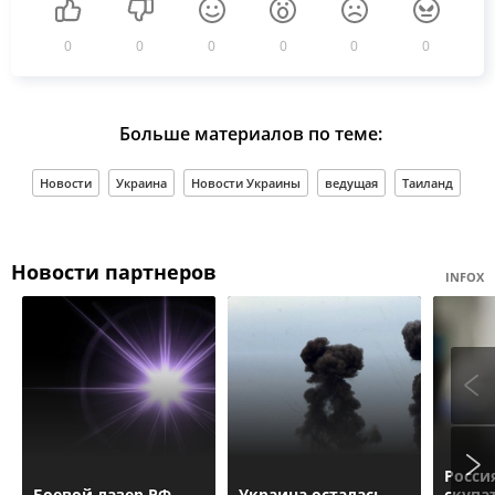
0
0
0
0
0
0
Больше материалов по теме:
Новости
Украина
Новости Украины
ведущая
Таиланд
Новости партнеров
INFOX
Росси
Боевой лазер РФ
Украина осталась
скупа