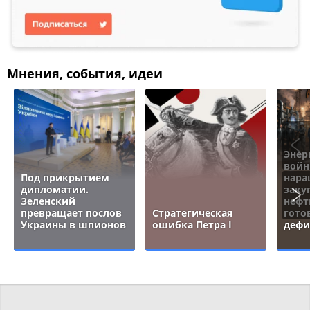
Мнения, события, идеи
Энер
войн
Под прикрытием
нара
дипломатии.
заку
Зеленский
нефт
превращает послов
Стратегическая
гото
Украины в шпионов
ошибка Петра I
дефи