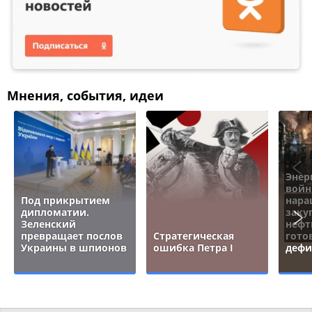
Мнения, события, идеи
Энер
войн
Под прикрытием
нара
дипломатии.
заку
Зеленский
нефт
превращает послов
Стратегическая
гото
Украины в шпионов
ошибка Петра I
дефи