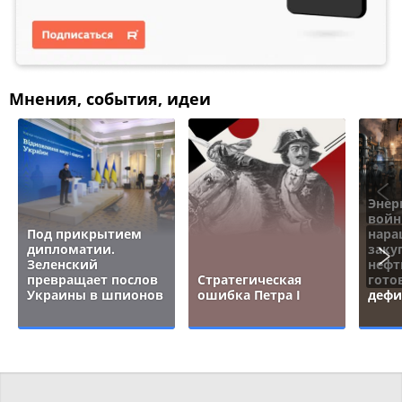
Мнения, события, идеи
Энер
войн
Под прикрытием
нара
дипломатии.
заку
Зеленский
нефт
превращает послов
Стратегическая
гото
Украины в шпионов
ошибка Петра I
дефи