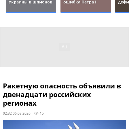
Украины в шпионов
ошибка Петра I
дефи
Ракетную опасность объявили в
двенадцати российских
регионах
02:32 06.08.2026
15