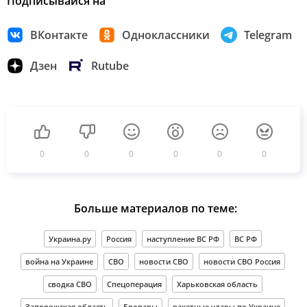
Подписывайся на
ВКонтакте
Одноклассники
Telegram
Дзен
Rutube
0
0
0
0
0
0
Больше материалов по теме:
Украина.ру
Россия
наступление ВС РФ
ВС РФ
война на Украине
СВО
новости СВО
новости СВО Россия
сводка СВО
Спецоперация
Харьковская область
Запорожская область
Бровары
ракетные удары по Украине