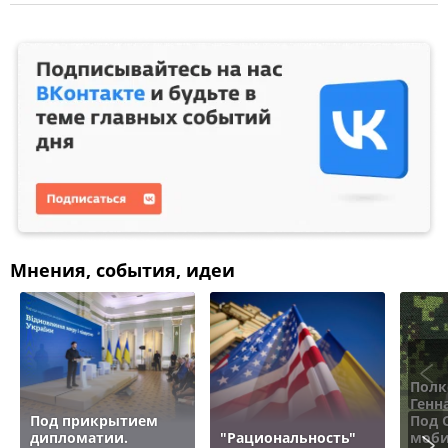
Мнения, события, идеи
Полк
Генн
Под прикрытием
Под 
дипломатии.
"Рациональность"
моби