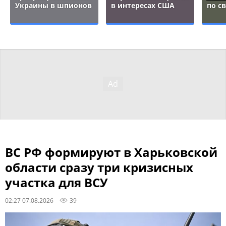
Украины в шпионов
в интересах США
по с
ВС РФ формируют в Харьковской
области сразу три кризисных
участка для ВСУ
02:27 07.08.2026
39