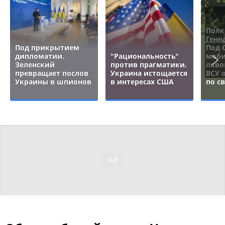
Полк
Генн
Под прикрытием
Под 
дипломатии.
"Рациональность"
моби
Зеленский
против прагматики.
льво
превращает послов
Украина истощается
ВСУ 
Украины в шпионов
в интересах США
по с