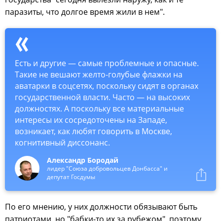
паразиты, что долгое время жили в нем".
Есть и другие — самые проблемные и опасные.
Такие не вешают желто-голубые флажки на
аватарки в соцсетях, поскольку сидят в органах
государственной власти. Часто — на высоких
должностях. А поскольку все материальные
интересы их сосредоточены на Западе,
возникает, как любят говорить в Москве,
когнитивный диссонанс.
Александр Бородай
лидер "Союза добровольцев Донбасса" и
депутат Госдумы
По его мнению, у них должности обязывают быть
патриотами, но "бабки-то их за рубежом", поэтому