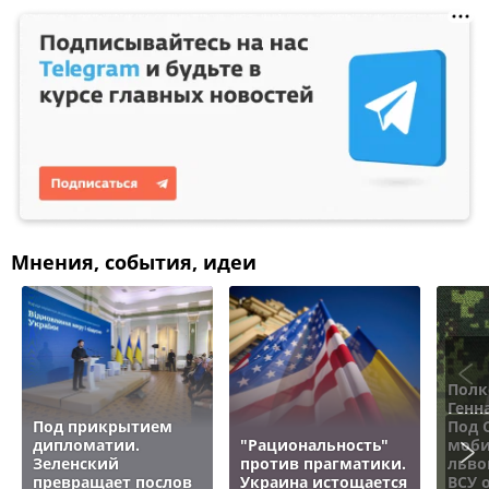
Мнения, события, идеи
Полк
Генн
Под прикрытием
Под 
дипломатии.
"Рациональность"
моби
Зеленский
против прагматики.
льво
превращает послов
Украина истощается
ВСУ 