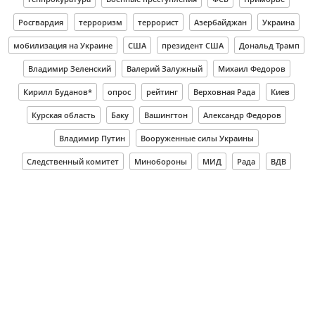
Росгвардия
терроризм
террорист
Азербайджан
Украина
мобилизация на Украине
США
президент США
Дональд Трамп
Владимир Зеленский
Валерий Залужный
Михаил Федоров
Кирилл Буданов*
опрос
рейтинг
Верховная Рада
Киев
Курская область
Баку
Вашингтон
Александр Федоров
Владимир Путин
Вооруженные силы Украины
Следственный комитет
Минобороны
МИД
Рада
ВДВ