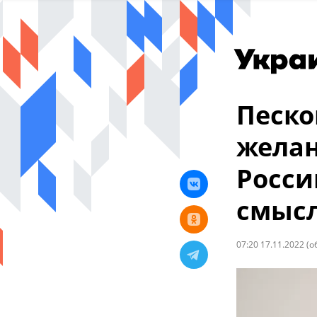
Песко
желан
Росси
смыс
07:20 17.11.2022
(о