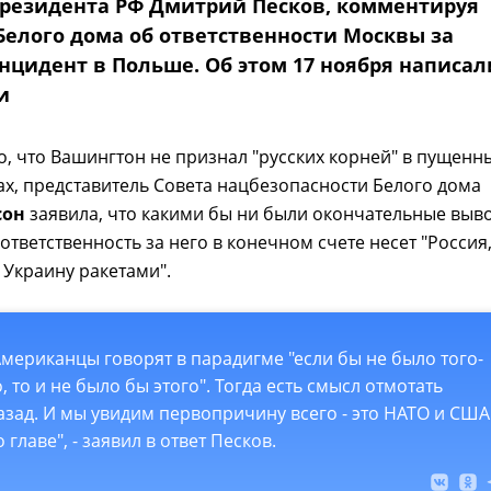
президента РФ Дмитрий Песков, комментируя
Белого дома об ответственности Москвы за
нцидент в Польше. Об этом 17 ноября написал
и
о, что Вашингтон не признал "русских корней" в пущенн
х, представитель Совета нацбезопасности Белого дома
сон
заявила, что какими бы ни были окончательные выв
 ответственность за него в конечном счете несет "Россия
Украину ракетами".
Американцы говорят в парадигме "если бы не было того-
о, то и не было бы этого". Тогда есть смысл отмотать
азад. И мы увидим первопричину всего - это НАТО и США
о главе", - заявил в ответ Песков.