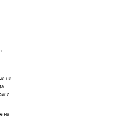
о
ые не
да
жали
е на