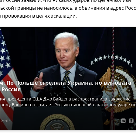
России заявили, что никаких ударов по целям вблизи
ьской границы не наносилось, а обвинения в адрес Рос
провокация в целях эскалации.
м: По Польше стреляла Украина, но виновата
 Россия
ия президента США Джо Байдена распространила заявление,
орому Вашингтон считает Россию виновной в ракетном ударе п
 21:03