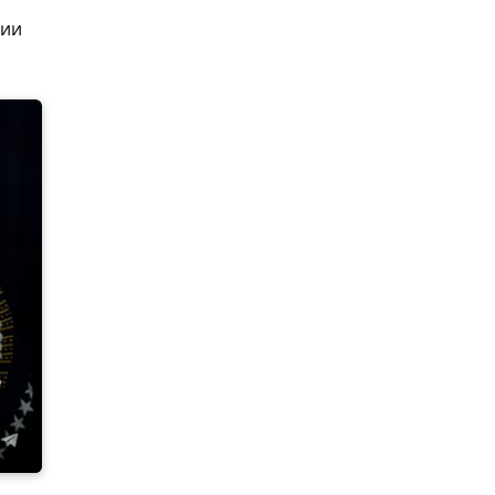
сии
о