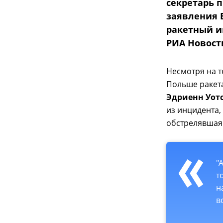
секретарь 
заявления 
ракетный и
РИА Новост
Несмотря на т
Польше ракета
Эдриенн Уот
из инцидента,
обстрелявшая 
"
т
н
в