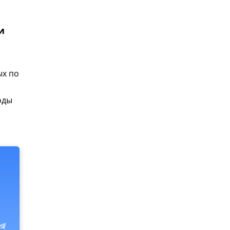
и
ых по
оды
,