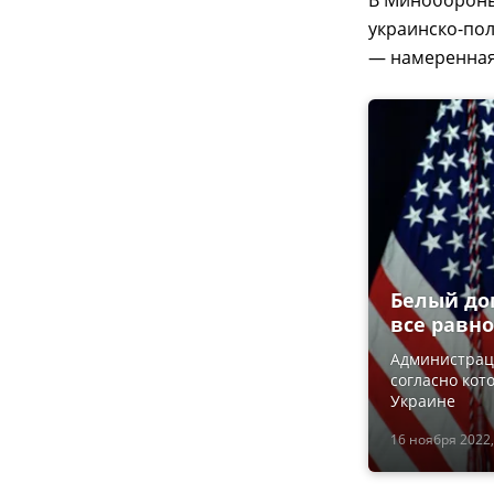
В Минобороны 
украинско-пол
— намеренная 
Белый до
все равно
Администрац
согласно кот
Украине
16 ноября 2022,