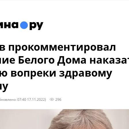
в прокомментировал
ие Белого Дома наказа
ю вопреки здравому
лу
бновлено: 07:40 17.11.2022)
296