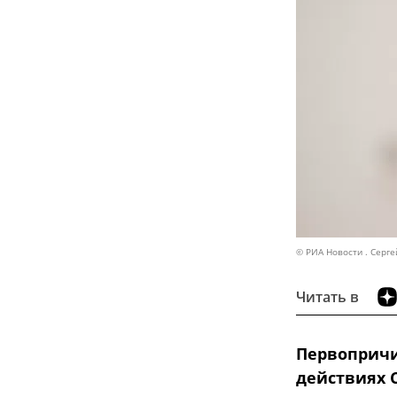
© РИА Новости . Серге
Читать в
Первопричи
действиях С