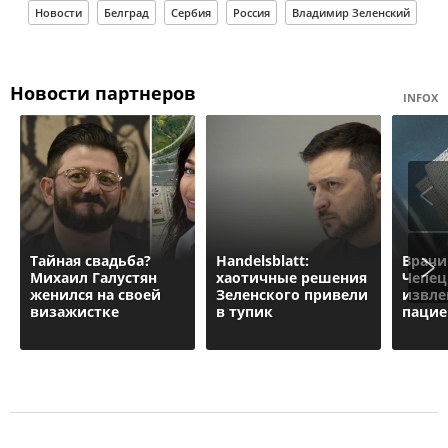
Новости
Белград
Сербия
Россия
Владимир Зеленский
Новости партнеров
INFOX
Тайная свадьба?
Handelsblatt:
Врачи
Михаил Галустян
хаотичные решения
Чепец
женился на своей
Зеленского привели
извле
визажистке
в тупик
пацие