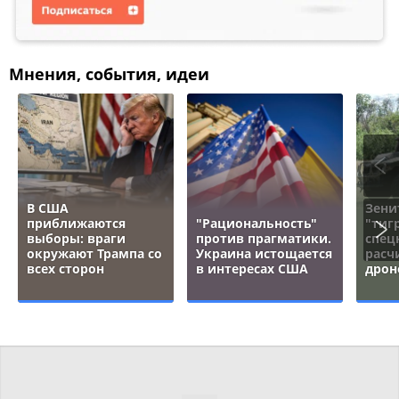
Мнения, события, идеи
В США
Зени
приближаются
"Рациональность"
"тигр
выборы: враги
против прагматики.
спец
окружают Трампа со
Украина истощается
расч
всех сторон
в интересах США
дрон