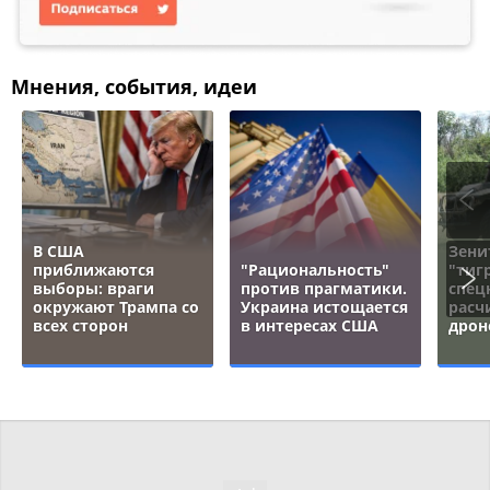
Мнения, события, идеи
В США
Зени
приближаются
"Рациональность"
"тигр
выборы: враги
против прагматики.
спец
окружают Трампа со
Украина истощается
расч
всех сторон
в интересах США
дрон