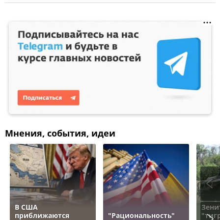
Мнения, события, идеи
В США
Зени
приближаются
"Рациональность"
"тигр