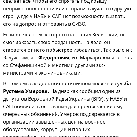
сделает всё, чтобы его спрятать под крышу
неприкосновенности или отправить куда-то в другую
страну, где у НАБУ и САП нет возможности вызвать
его на допрос и отправить в СИЗО.
Если же человек, которого назначил Зеленский, не
смог доказать свою преданность на деле, он
старается от него побыстрее избавиться. Так было и с
Залужным, и с
Федоровым
, и с Маркаровой и теперь
со Стефанишиной и многими другими экс-
министрами и экс-чиновниками.
В этом смысле достаточно типичной является судьба
Рустема Умерова.
На днях как сообщил один из
депутатов Верховной Рады Украины (ВРУ), у НАБУ и
САП появились основания для предъявления ему
очередных обвинений. Умеров подозревается в
организации завышенных цен на военное
оборудование, коррупции и прочих
злоупотреблениях в те времена, когда исполнял