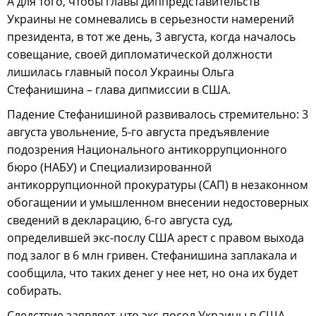
А для того, чтобы главы диппредставительств
Украины не сомневались в серьезности намерений
президента, в тот же день, 3 августа, когда началось
совещание, своей дипломатической должности
лишилась главный посол Украины Ольга
Стефанишина – глава дипмиссии в США.
Падение Стефанишиной развивалось стремительно: 3
августа увольнение, 5-го августа предъявление
подозрения Национального антикоррупционного
бюро (НАБУ) и Специализированной
антикоррупционной прокуратуры (САП) в незаконном
обогащении и умышленном внесении недостоверных
сведений в декларацию, 6-го августа суд,
определившей экс-послу США арест с правом выхода
под залог в 6 млн гривен. Стефанишина заплакала и
сообщила, что таких денег у нее нет, но она их будет
собирать.
Следствие заявляет, что экс-посол Украины в США