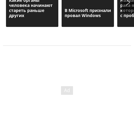
Какие органы
Назв
человека начинают
рака 
стареть раньше
В Microsoft признали
котор
других
провал Windows
с про