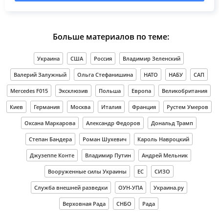
Больше материалов по теме:
Украина
США
Россия
Владимир Зеленский
Валерий Залужный
Ольга Стефанишина
НАТО
НАБУ
САП
Mercedes F015
Эксклюзив
Польша
Европа
Великобритания
Киев
Германия
Москва
Италия
Франция
Рустем Умеров
Оксана Маркарова
Александр Федоров
Дональд Трамп
Степан Бандера
Роман Шухевич
Кароль Навроцкий
Джузеппе Конте
Владимир Путин
Андрей Мельник
Вооруженные силы Украины
ЕС
СИЗО
Служба внешней разведки
ОУН-УПА
Украина.ру
Верховная Рада
СНБО
Рада