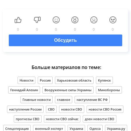
0
0
0
0
0
0
Обсудить
Больше материалов по теме:
Новости
Россия
Харьковская область
Купянск
Геннадий Алехин
Вооруженные силы Украины
Минобороны
Главные новости
главное
наступление ВС РФ
наступление России
СВО
новости СВО
новости СВО Россия
прогнозы СВО
новости СВО сейчас
дзен новости СВО
Спецоперация
военный эксперт
Украина
Одесса
Украина.ру