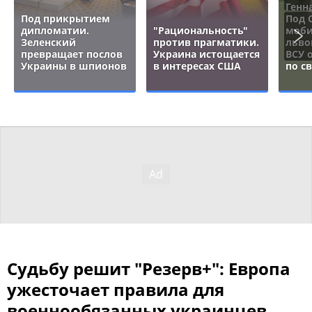
Генн
Под прикрытием
Под 
дипломатии.
"Рациональность"
моби
Зеленский
против прагматики.
льво
превращает послов
Украина истощается
ВСУ 
Украины в шпионов
в интересах США
по с
Судьбу решит "Резерв+": Европа
ужесточает правила для
военнообязанных украинцев