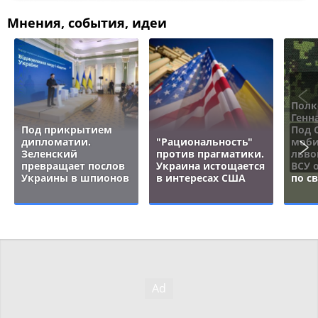
Мнения, события, идеи
Полк
Генн
Под прикрытием
Под 
дипломатии.
"Рациональность"
моби
Зеленский
против прагматики.
льво
превращает послов
Украина истощается
ВСУ 
Украины в шпионов
в интересах США
по с