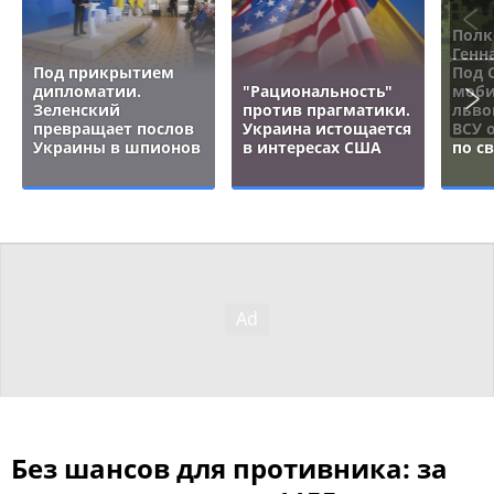
Полк
Генн
Под прикрытием
Под 
дипломатии.
"Рациональность"
моби
Зеленский
против прагматики.
льво
превращает послов
Украина истощается
ВСУ 
Украины в шпионов
в интересах США
по с
Без шансов для противника: за