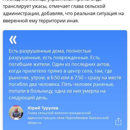
транслирует ужасы, отмечает глава сельской
администрации, добавляя, что реальная ситуация на
вверенной ему территории иная.
Есть разрушенные дома, полностью
разрушенные, есть поврежденные. Есть
погибшие жители. Один из последних актов,
когда прилетело прямо в центр села, там, где
рыночек, утром, в 6:50 или в 7:50 – сразу на месте
погибло два человека. Пять человек раненые,
попали в больницу, одна из них умерла на
следующий день.
Юрий Турулев
Глава сельской военно-гражданской
администрации села Чернобаевка Херсонской
области