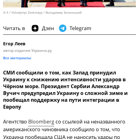
© X / Volodymyr Zelenskyy / Володимир Зеленський
Читать в
Дзен
Telegram
Егор Леев
автор издания Украина.ру
Все материалы
СМИ сообщили о том, как Запад принудил
Украину к снижению интенсивности ударов в
Чёрном море. Президент Сербии Александр
Вучич предупредил Украину о сложной зиме и
пообещал поддержку на пути интеграции в
Европу
Агентство
Bloomberg
со ссылкой на неназванного
американского чиновника сообщило о том, что
Украина пообещала США не наносить удары по