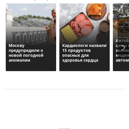
АвтоВ
Москву
Кардиологи назвали
цены 
предупредили о
15 продуктов
экон
новой погодной
опасных для
моде
аномалии
здоровья сердца
автом