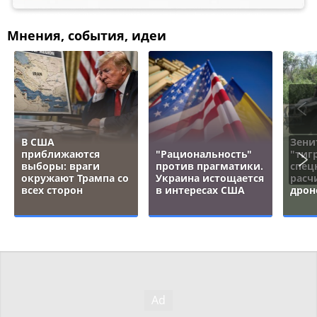
Мнения, события, идеи
В США
Зени
приближаются
"Рациональность"
"тигр
выборы: враги
против прагматики.
спец
окружают Трампа со
Украина истощается
расч
всех сторон
в интересах США
дрон