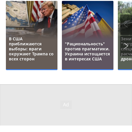
В США
Зени
приближаются
"Рациональность"
"тигр
выборы: враги
против прагматики.
спец
окружают Трампа со
Украина истощается
расч
всех сторон
в интересах США
дрон