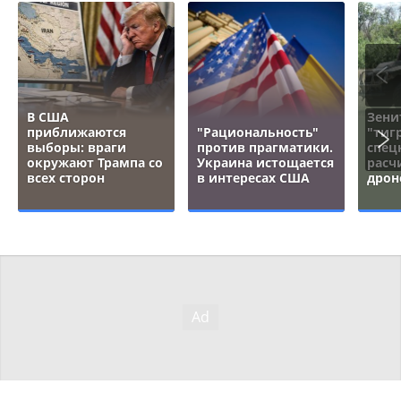
В США
Зени
приближаются
"Рациональность"
"тигр
выборы: враги
против прагматики.
спец
окружают Трампа со
Украина истощается
расч
всех сторон
в интересах США
дрон