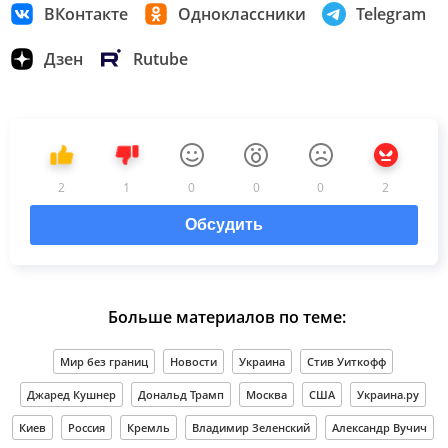
ВКонтакте
Одноклассники
Telegram
Дзен
Rutube
2
1
0
0
0
2
Обсудить
Больше материалов по теме:
Мир без границ
Новости
Украина
Стив Уиткофф
Джаред Кушнер
Дональд Трамп
Москва
США
Украина.ру
Киев
Россия
Кремль
Владимир Зеленский
Александр Вучич