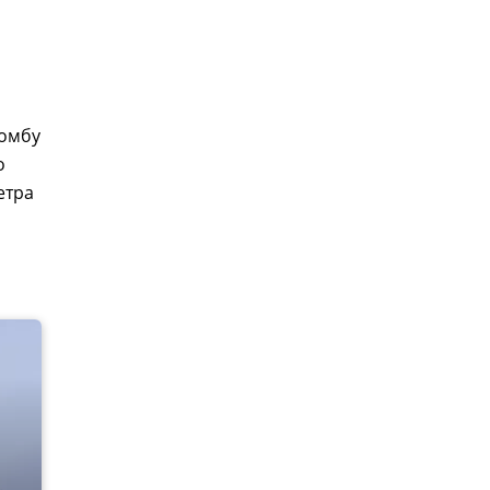
бомбу
о
етра