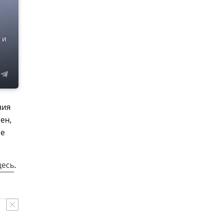
 и
ния
ен,
ые
десь
.