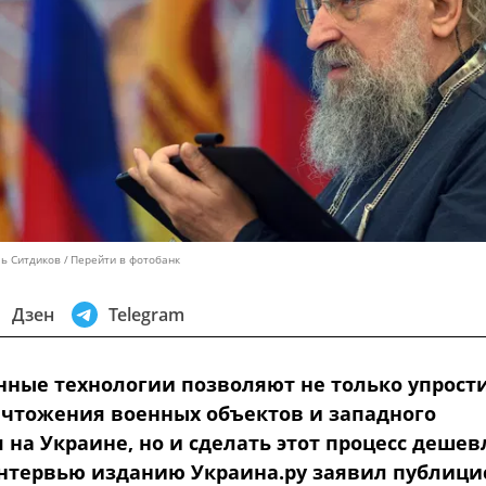
ль Ситдиков
Перейти в фотобанк
Дзен
Telegram
ные технологии позволяют не только упрост
ичтожения военных объектов и западного
на Украине, но и сделать этот процесс дешев
интервью изданию Украина.ру заявил публицис