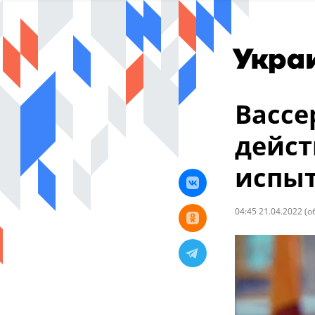
Вассе
дейст
испыт
04:45 21.04.2022
(о