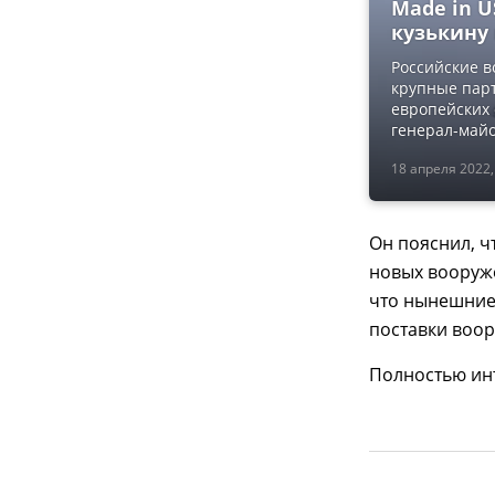
Made in 
кузькину
Российские в
крупные парт
европейских
генерал-майо
18 апреля 2022,
Он пояснил, ч
новых вооруже
что нынешние
поставки воор
Полностью ин