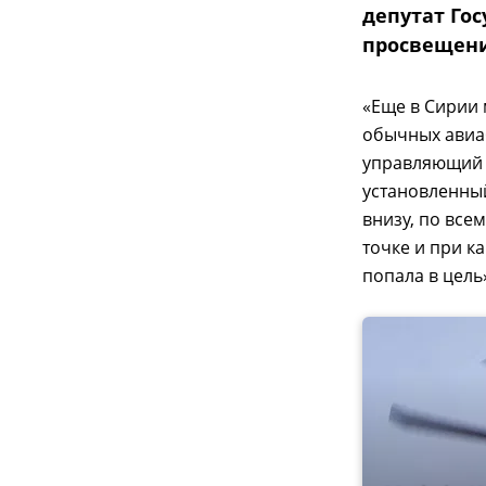
депутат Го
просвещени
«Еще в Сирии 
обычных авиаб
управляющий б
установленный
внизу, по все
точке и при к
попала в цель»