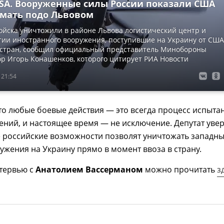
USA. Вооруженные силы России показали США
 мать подо Львовом
ойска уничтожили в районе Львова логистический центр и
ии иностранного вооружения, поступившие на Украину от США
 стран, сообщил официальный представитель Минобороны
р Игорь Конашенков, которого цитирует РИА Новости
 21:54
то любые боевые действия — это всегда процесс испыта
ний, и настоящее время — не исключение. Депутат увер
 российские возможности позволят уничтожать западн
ужения на Украину прямо в момент ввоза в страну.
тервью с
Анатолием Вассерманом
можно прочитать
з