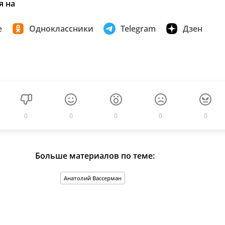
я на
е
Одноклассники
Telegram
Дзен
0
0
0
0
0
Больше материалов по теме:
Анатолий Вассерман