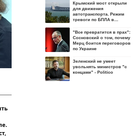
Крымский мост открыли
для движения
автотранспорта. Режим
тревоги по БПЛА в
регионе сохраняется
"Все превратится в прах":
Сосновский о том, почему
Мерц боится переговоров
по Украине
Зеленский не умеет
увольнять министров "с
концами" - Politico
ить
ле.
т,