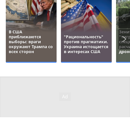
В США
Зени
приближаются
"Рациональность"
"тигр
выборы: враги
против прагматики.
спец
окружают Трампа со
Украина истощается
расч
всех сторон
в интересах США
дрон