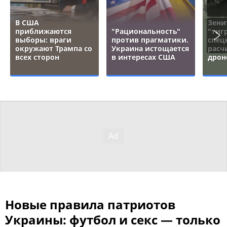
В США
Зени
приближаются
"Рациональность"
"тигр
выборы: враги
против прагматики.
спец
окружают Трампа со
Украина истощается
расч
всех сторон
в интересах США
дрон
Новые правила патриотов
Украины: футбол и секс — только