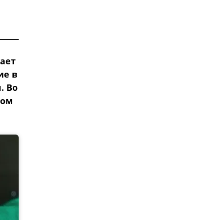
чает
ие в
. Во
гом