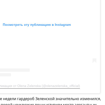
Посмотреть эту публикацию в Instagram
ликация от Olena Zelenska (@olenazelenska_official)
е недели гардероб Зеленской значительно изменился,
 порой неуклюжие вещи уступили место элегантным