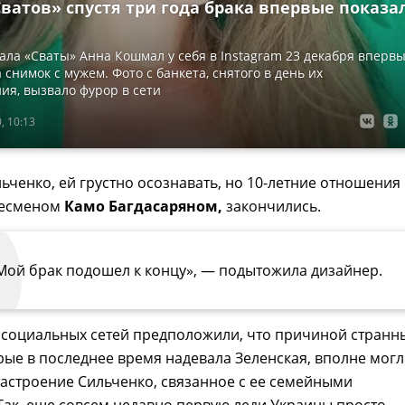
ватов» спустя три года брака впервые показа
ала «Сваты» Анна Кошмал у себя в Instagram 23 декабря вперв
 снимок с мужем. Фото с банкета, снятого в день их
ия, вызвало фурор в сети
, 10:13
ьченко, ей грустно осознавать, но 10-летние отношения
несменом
Камо Багдасаряном,
закончились.
Мой брак подошел к концу», — подытожила дизайнер.
 социальных сетей предположили, что причиной странн
рые в последнее время надевала Зеленская, вполне мог
настроение Сильченко, связанное с ее семейными
ак, еще совсем недавно первую леди Украины просто