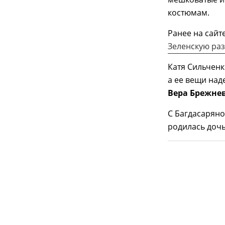
костюмам.
Ранее на сайт
Зеленскую ра
Катя Сильченк
а ее вещи на
Вера Брежне
С Багдасаряно
родилась дочь,