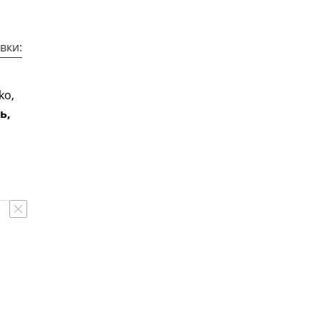
вки:
ko,
ь,