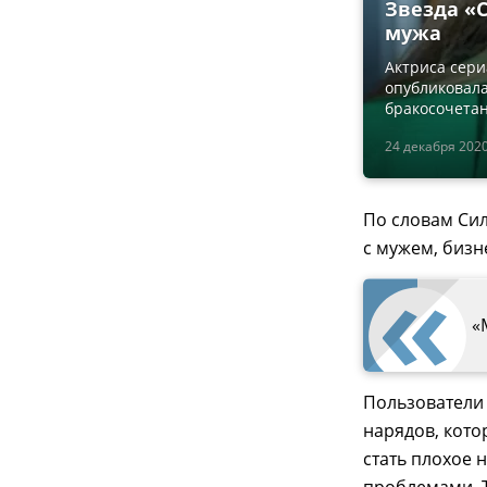
Звезда «С
мужа
Актриса сери
опубликовала
бракосочетан
24 декабря 2020
По словам Сил
с мужем, биз
«
Пользователи
нарядов, кото
стать плохое 
проблемами. Т