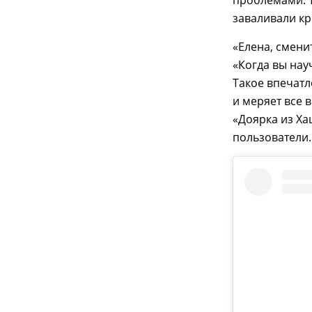
заваливали кр
«Елена, сменит
«Когда вы нау
Такое впечатл
и меряет все 
«Доярка из Ха
пользователи.