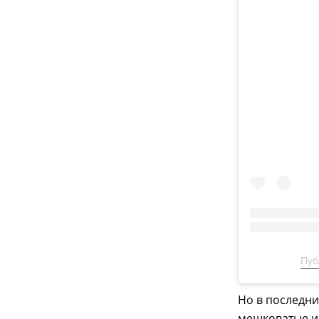
Пуб
Но в последни
мешковатые и