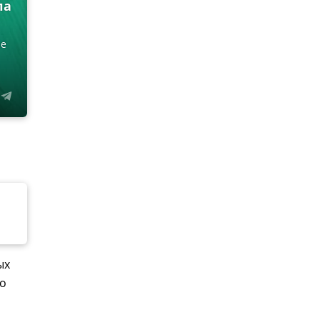
ла
ые
ых
ло