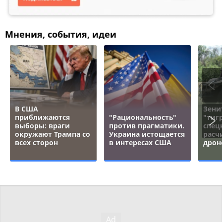
Мнения, события, идеи
В США
Зени
приближаются
"Рациональность"
"тигр
выборы: враги
против прагматики.
спец
окружают Трампа со
Украина истощается
расч
всех сторон
в интересах США
дрон