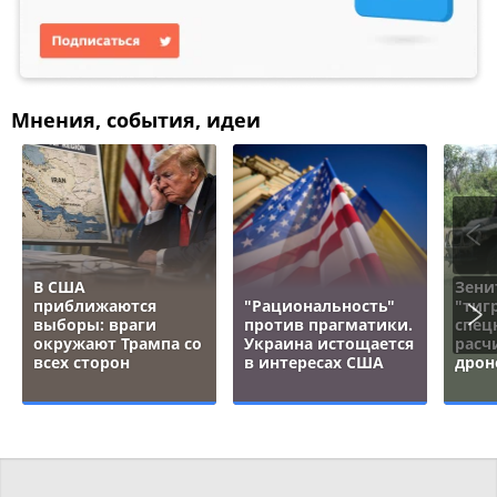
Мнения, события, идеи
В США
Зени
приближаются
"Рациональность"
"тигр
выборы: враги
против прагматики.
спец
окружают Трампа со
Украина истощается
расч
всех сторон
в интересах США
дрон