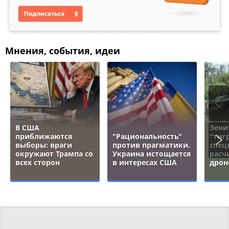
Мнения, события, идеи
В США
Зени
приближаются
"Рациональность"
"тигр
выборы: враги
против прагматики.
спец
окружают Трампа со
Украина истощается
расч
всех сторон
в интересах США
дрон