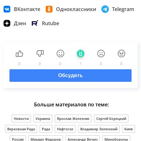
ВКонтакте
Одноклассники
Telegram
Дзен
Rutube
0
0
0
1
0
0
Обсудить
Больше материалов по теме:
Новости
Украина
Ярослав Железняк
Сергей Корецкий
Верховная Рада
Рада
Нафтогаз
Владимир Зеленский
Киев
Россия
Михаил Федоров
Александр Вучич
Минобороны