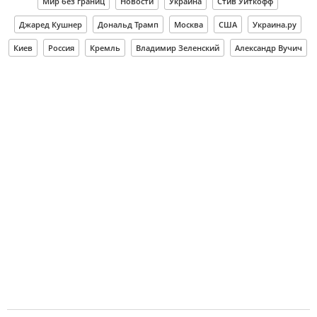
Мир без границ
Новости
Украина
Стив Уиткофф
Джаред Кушнер
Дональд Трамп
Москва
США
Украина.ру
Киев
Россия
Кремль
Владимир Зеленский
Александр Вучич