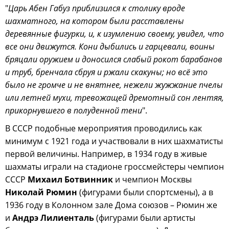
"
Царь Абен Габуз приблизился к столику вроде
шахматного, на котором были расставлены
деревянные фигурки, и, к изумлению своему, увидел, что
все они движутся. Кони дыбились и гарцевали, воины
бряцали оружием и доносился слабый рокот барабанов
и труб, бренчала сбруя и ржали скакуны; но всё это
было не громче и не внятнее, нежели жужжание пчелы
или летней мухи, тревожащей дремотный сон лентяя,
прикорнувшего в полуденной тени
".
В СССР подобные мероприятия проводились как
минимум с 1921 года и участвовали в них шахматисты
первой величины. Например, в 1934 году в живые
шахматы играли на стадионе гроссмейстеры чемпион
СССР
Михаил Ботвинник
и чемпион Москвы
Николай Рюмин
(фигурами были спортсмены), а в
1936 году в Колонном зале Дома союзов – Рюмин же
и
Андрэ Лилиенталь
(фигурами были артисты