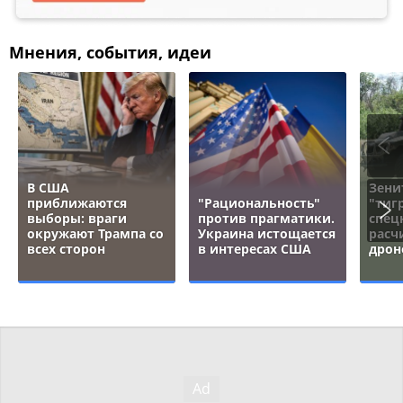
Мнения, события, идеи
В США
Зени
приближаются
"Рациональность"
"тигр
выборы: враги
против прагматики.
спец
окружают Трампа со
Украина истощается
расч
всех сторон
в интересах США
дрон