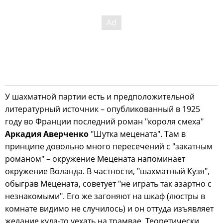
У шахматной партии есть и предположительной
литературный источник – опубликованный в 1925
году во Франции последний роман "короля смеха"
Аркадия Аверченко
"Шутка мецената". Там в
принципе довольно много пересечений с "закатным
романом" – окружение Мецената напоминает
окружение Воланда. В частности, "шахматный Кузя",
обыграв Мецената, советует "не играть так азартно с
незнакомыми". Его же загоняют на шкаф (люстры в
комнате видимо не случилось) и он оттуда изъявляет
желание куда-то уехать на трамвае. Теоретически