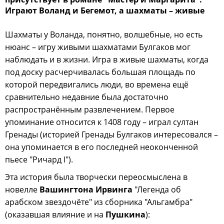
Играют Воланд и Бегемот, а шахматы – живые
Шахматы у Воланда, понятно, волшебные, но есть
нюанс – игру живыми шахматами Булгаков мог
наблюдать и в жизни. Игра в живые шахматы, когда
под доску расчерчивалась большая площадь по
которой передвигались люди, во времена ещё
сравнительно недавние была достаточно
распространённым развлечением. Первое
упоминание относится к 1408 году – играл султан
Гренады (историей Гренады Булгаков интересовался –
она упоминается в его последней неоконченной
пьесе "Ричард I").
Эта история была творчески переосмыслена в
новелле
Вашингтона Ирвинга
"Легенда об
арабском звездочёте" из сборника "Альгамбра"
(оказавшая влияние и на
Пушкина
):