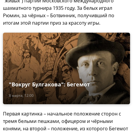
"живых") партий Московского международного
шахматного турнира 1935 году. За белых играл
Рюмин, за чёрных – Ботвинник, получивший по
итогам этой партии приз за красоту игры.
"Вокруг Булгакова": Бегемот
8 марта, 12:00
Первая картинка – начальное положение сторон с
тремя белыми пешками, офицером и чёрными
конями, на второй – положение, из которого Бегемот