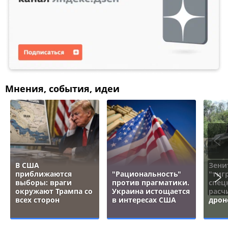
Мнения, события, идеи
В США
Зени
приближаются
"Рациональность"
"тигр
выборы: враги
против прагматики.
спец
окружают Трампа со
Украина истощается
расч
всех сторон
в интересах США
дрон