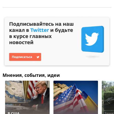
Мнения, события, идеи
В США
Зени