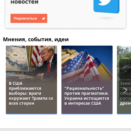
Мнения, события, идеи
В США
Зени
приближаются
"Рациональность"
"тигр
выборы: враги
против прагматики.
спец
окружают Трампа со
Украина истощается
расч
всех сторон
в интересах США
дрон