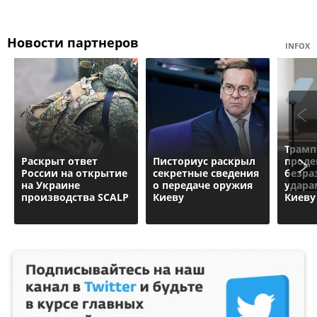
Новости партнеров
INFOX
Трамп
Раскрыт ответ
Писториус раскрыл
проде
России на открытие
секретные сведения
безра
на Украине
о передаче оружия
удара
производства SCALP
Киеву
Киеву