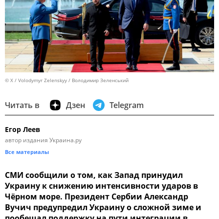
© X / Volodymyr Zelenskyy / Володимир Зеленський
Читать в
Дзен
Telegram
Егор Леев
автор издания Украина.ру
Все материалы
СМИ сообщили о том, как Запад принудил
Украину к снижению интенсивности ударов в
Чёрном море. Президент Сербии Александр
Вучич предупредил Украину о сложной зиме и
пообещал поддержку на пути интеграции в