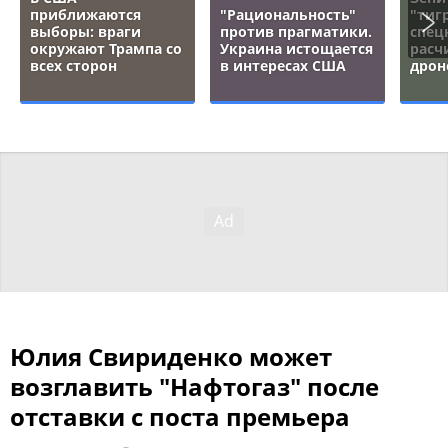
приближаются
"Рациональность"
"тигр
выборы: враги
против прагматики.
спец
окружают Трампа со
Украина истощается
расч
всех сторон
в интересах США
дрон
Юлия Свириденко может
возглавить "Нафтогаз" после
отставки с поста премьера