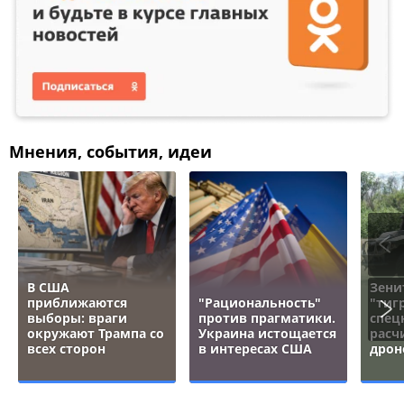
Мнения, события, идеи
В США
Зени
приближаются
"Рациональность"
"тигр
выборы: враги
против прагматики.
спец
окружают Трампа со
Украина истощается
расч
всех сторон
в интересах США
дрон