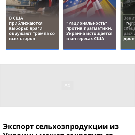
В США
Зени
приближаются
"Рациональность"
"тигр
выборы: враги
против прагматики.
спец
окружают Трампа со
Украина истощается
расч
всех сторон
в интересах США
дрон
Экспорт сельхозпродукции из