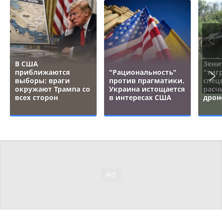
В США
Зени
приближаются
"Рациональность"
"тигр
выборы: враги
против прагматики.
спец
окружают Трампа со
Украина истощается
расч
всех сторон
в интересах США
дрон