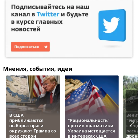
Мнения, события, идеи
В США
Зени
приближаются
"Рациональность"
"тигр
выборы: враги
против прагматики.
спец
окружают Трампа со
Украина истощается
расч
всех сторон
в интересах США
дрон