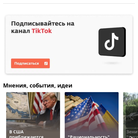
Мнения, события, идеи
В США
Зени
приближаются
"Рациональность"
"тигр