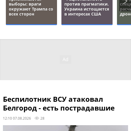
выборы: враги
против прагматики.
спец
окружают Трампа со
Украина истощается
расч
всех сторон
в интересах США
дрон
Беспилотник ВСУ атаковал
Белгород - есть пострадавшие
12:10 07.08.2026
28