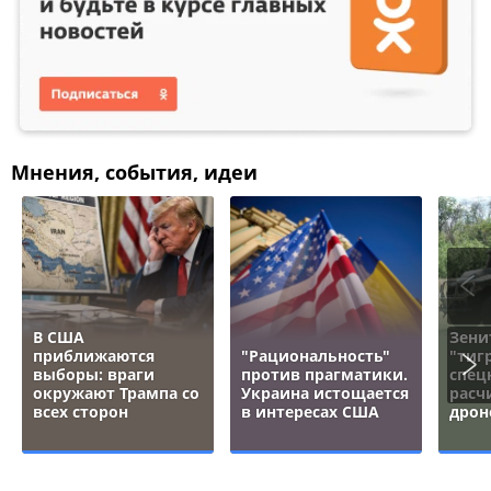
Мнения, события, идеи
В США
Зени
приближаются
"Рациональность"
"тигр
выборы: враги
против прагматики.
спец
окружают Трампа со
Украина истощается
расч
всех сторон
в интересах США
дрон