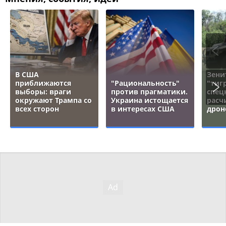
В США
Зени
приближаются
"Рациональность"
"тигр
выборы: враги
против прагматики.
спец
окружают Трампа со
Украина истощается
расч
всех сторон
в интересах США
дрон