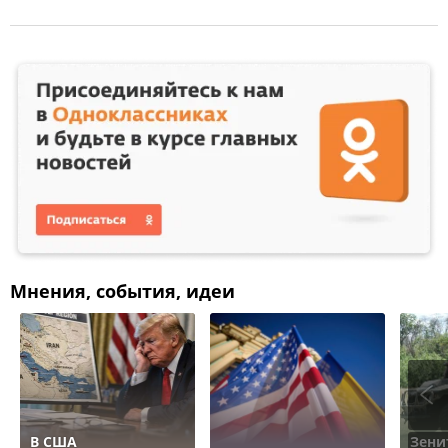
Мнения, события, идеи
В США
Зени