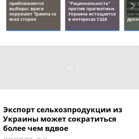
приближаются
"Рациональность"
"тигр
выборы: враги
против прагматики.
спец
окружают Трампа со
Украина истощается
расч
всех сторон
в интересах США
дрон
Экспорт сельхозпродукции из
Украины может сократиться
более чем вдвое