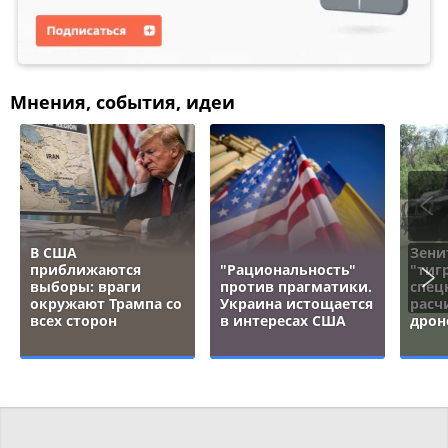
Мнения, события, идеи
В США
Зени
приближаются
"Рациональность"
"тигр
выборы: враги
против прагматики.
спец
окружают Трампа со
Украина истощается
расч
всех сторон
в интересах США
дрон