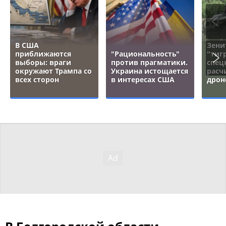
В США
Зени
приближаются
"Рациональность"
"тигр
выборы: враги
против прагматики.
спец
окружают Трампа со
Украина истощается
расч
всех сторон
в интересах США
дрон