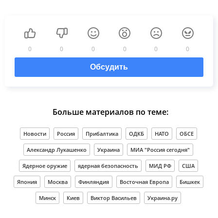
0
0
0
0
0
0
Обсудить
Больше материалов по теме:
Новости
Россия
Прибалтика
ОДКБ
НАТО
ОБСЕ
Александр Лукашенко
Украина
МИА "Россия сегодня"
Ядерное оружие
ядерная безопасность
МИД РФ
США
Япония
Москва
Финляндия
Восточная Европа
Бишкек
Минск
Киев
Виктор Васильев
Украина.ру