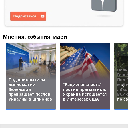
Мнения, события, идеи
Полк
Генн
Под прикрытием
Под 
дипломатии.
"Рациональность"
моби
Зеленский
против прагматики.
льво
превращает послов
Украина истощается
ВСУ 
Украины в шпионов
в интересах США
по с