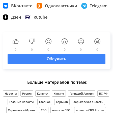
ВКонтакте
Одноклассники
Telegram
Дзен
Rutube
0
0
0
0
0
0
Обсудить
Больше материалов по теме:
Новости
Россия
Купянск
Купино
Геннадий Алехин
ВС РФ
Главные новости
главное
Харьков
Харьковская область
ХарьковскийФронт
СВО
новости СВО
новости СВО Россия