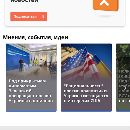
Мнения, события, идеи
Полк
Генн
Под прикрытием
Под 
дипломатии.
"Рациональность"
моби
Зеленский
против прагматики.
льво
превращает послов
Украина истощается
ВСУ 
Украины в шпионов
в интересах США
по с