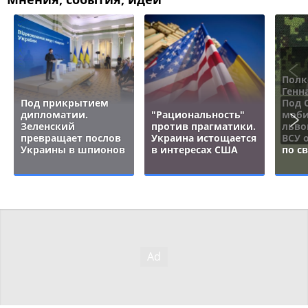
Полк
Генн
Под прикрытием
Под 
дипломатии.
"Рациональность"
моби
Зеленский
против прагматики.
льво
превращает послов
Украина истощается
ВСУ 
Украины в шпионов
в интересах США
по с