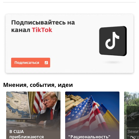
Мнения, события, идеи
В США
Зени
приближаются
"Рациональность"
"тигр