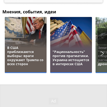
Мнения, события, идеи
В США
Зени
приближаются
"Рациональность"
"тигр
выборы: враги
против прагматики.
спец
окружают Трампа со
Украина истощается
расч
всех сторон
в интересах США
дрон