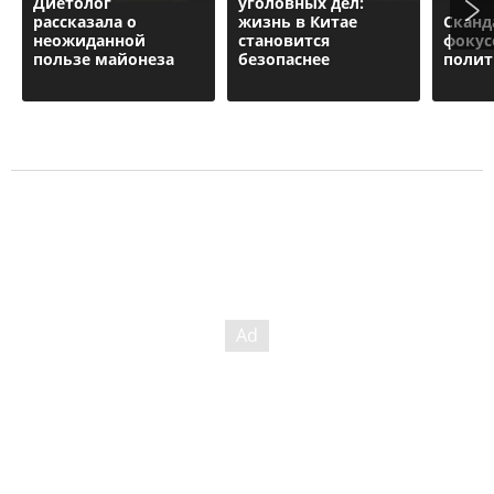
Диетолог
уголовных дел:
рассказала о
жизнь в Китае
Сканд
неожиданной
становится
фокус
пользе майонеза
безопаснее
поли