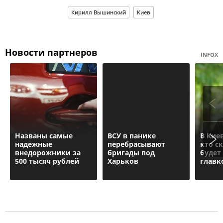
Кирилл Вышинский
Киев
Новости партнеров
INFOX
Названы самые
ВСУ в панике
В Кие
надежные
перебрасывают
кто с
внедорожники за
бригады под
будет
500 тысяч рублей
Харьков
главк