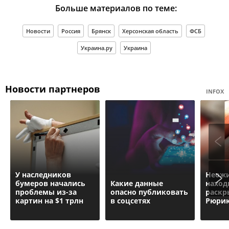
Больше материалов по теме:
Новости
Россия
Брянск
Херсонская область
ФСБ
Украина.ру
Украина
Новости партнеров
INFOX
У наследников
Неожи
бумеров начались
Какие данные
наход
проблемы из-за
опасно публиковать
раскр
картин на $1 трлн
в соцсетях
Рюри