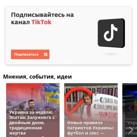
Мнения, события, идеи
Украина за неделю.
Эпатаж Залужного с
двойным дном,
Новые правила
"Укр
традиционная
патриотов Украины:
неми
жертва
футбол и секс —
гибе