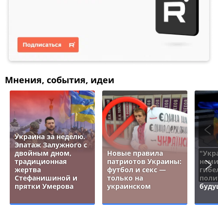
Мнения, события, идеи
Украина за неделю.
Эпатаж Залужного с
двойным дном,
Новые правила
"Укр
традиционная
патриотов Украины:
неми
жертва
футбол и секс —
гибе
Стефанишиной и
только на
поли
прятки Умерова
украинском
буду