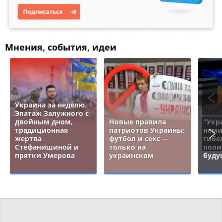
Мнения, события, идеи
Украина за неделю.
Эпатаж Залужного с
двойным дном,
Новые правила
"Укр
традиционная
патриотов Украины:
неми
жертва
футбол и секс —
гибе
Стефанишиной и
только на
поли
прятки Умерова
украинском
буду