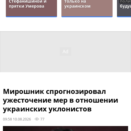
Стефанишиной и
только на
поли
прятки Умерова
украинском
буду
Мирошник спрогнозировал
ужесточение мер в отношении
украинских уклонистов
09:58 10.08.2026
77