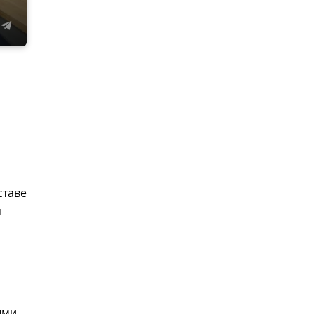
ставе
я
ыми