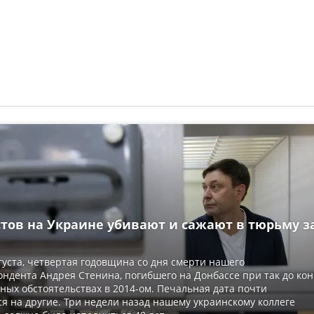
тов на Украине убивают и сажают в тюрьму з
вгуста, четвертая годовщина со дня смерти нашего
ндента Андрея Стенина, погибшего на Донбассе при так до ко
ных обстоятельствах в 2014-ом. Печальная дата почти
я на другие. Три недели назад нашему украинскому коллеге