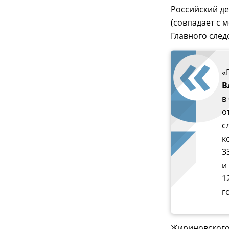
Российский де
(совпадает с 
Главного след
«
В
в
о
с
к
3
и
1
г
Жириновского