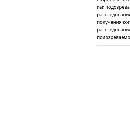
как подозрева
расследования
получения коп
расследования
подозреваемо