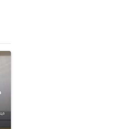
а
нца