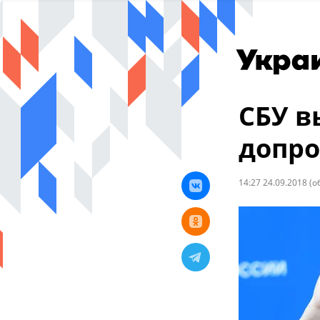
СБУ в
допро
14:27 24.09.2018
(о