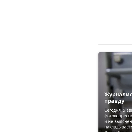
Журналис
правду
Сегодня, 5 а
фотокорреспо
и не выяснен
накладываетс