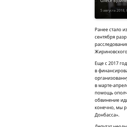
Олесе Бузине
5 августа 2018, 
Ранее стало и
сентября разр
расследовани
Жириновского
Еще с 2017 го
в финансирова
организованну
в марте-апрел
помощь ополч
обвинение иди
конечно, мы 
Донбасса».
Депутат неод