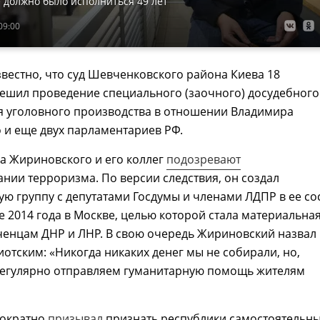
 должно было исполниться 49 лет
09:00
звестно, что суд Шевченковского района Киева 18
ешил проведение специального (заочного) досудебного
я уголовного производства в отношении Владимира
 и еще двух парламентариев РФ.
да Жириновского и его коллег
подозревают
нии терроризма. По версии следствия, он создал
ю группу с депутатами Госдумы и членами ЛДПР в ее со
е 2014 года в Москве, целью которой стала материальна
енцам ДНР и ЛНР. В свою очередь Жириновский назвал
отским: «Никогда никаких денег мы не собирали, но,
регулярно отправляем гуманитарную помощь жителям
нократно
призывал
признать республики самостоятельн