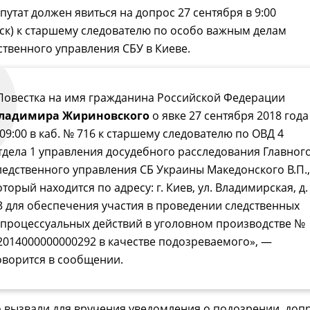
путат должен явиться на допрос 27 сентября в 9:00
мск) к старшему следователю по особо важным делам
ственного управления СБУ в Киеве.
Повестка на имя гражданина Российской Федерации
ладимира Жириновского
о явке 27 сентября 2018 года
 09:00 в каб. № 716 к старшему следователю по ОВД 4
тдела 1 управления досудебного расследования Главног
ледственного управления СБ Украины Македонского В.П.,
оторый находится по адресу: г. Киев, ул. Владимирская, д.
3 для обеспечения участия в проведении следственных
 процессуальных действий в уголовном производстве №
2014000000000292 в качестве подозреваемого», —
оворится в сообщении.
 вызвали для вручения уведомления о подозрении, доп