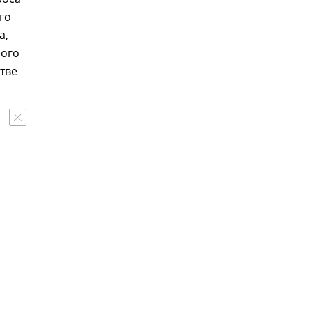
го
а,
ного
тве