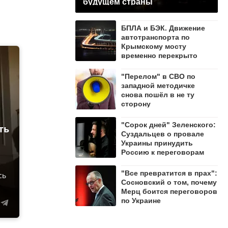
будущем страны
БПЛА и БЭК. Движение
автотранспорта по
Крымскому мосту
временно перекрыто
"Перелом" в СВО по
западной методичке
снова пошёл в не ту
сторону
"Сорок дней" Зеленского:
ть
Суздальцев о провале
Украины принудить
Россию к переговорам
"Все превратится в прах":
сь
Сосновский о том, почему
Мерц боится переговоров
по Украине