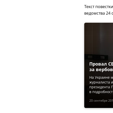
Текст повестк
ведомства 24 
Провал С
за вербо
На Украине м
журналиста и
президента П
в подробност
20 сентября 201