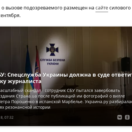
и о вызове подозреваемого размещен на
сайте
силового
сентября.
БУ: Спецслужба Украины должна в суде ответи
вку журналиста
асштабный скандал - сотрудник СБУ пытался завербовать
здания Страна.ua после публикаций им фотографий о вилле
етра Порошенко в испанской Марбелье. Украина.ру разбирала
ях резонансной истории
8, 07:32