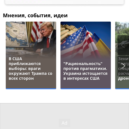
Мнения, события, идеи
В США
Зени
приближаются
"Рациональность"
"тигр
выборы: враги
против прагматики.
спец
окружают Трампа со
Украина истощается
расч
всех сторон
в интересах США
дрон