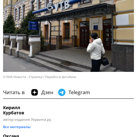
© РИА Новости . Стрингер
Перейти в фотобанк
Читать в
Дзен
Telegram
Кирилл
Курбатов
автор издания Украина.ру
Все материалы
Оксана