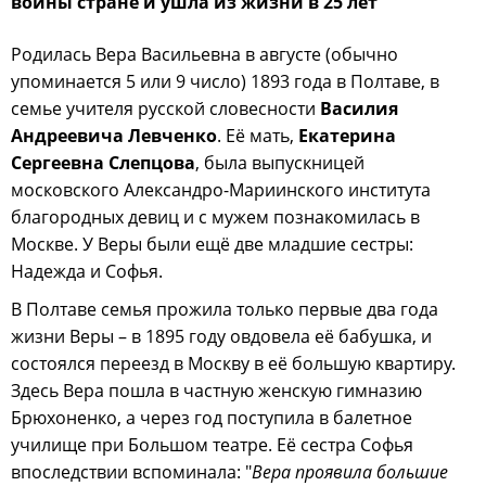
войны стране и ушла из жизни в 25 лет
Родилась Вера Васильевна в августе (обычно
упоминается 5 или 9 число) 1893 года в Полтаве, в
семье учителя русской словесности
Василия
Андреевича Левченко
. Её мать,
Екатерина
Сергеевна Слепцова
, была выпускницей
московского Александро-Мариинского института
благородных девиц и с мужем познакомилась в
Москве. У Веры были ещё две младшие сестры:
Надежда и Софья.
В Полтаве семья прожила только первые два года
жизни Веры – в 1895 году овдовела её бабушка, и
состоялся переезд в Москву в её большую квартиру.
Здесь Вера пошла в частную женскую гимназию
Брюхоненко, а через год поступила в балетное
училище при Большом театре. Её сестра Софья
впоследствии вспоминала: "
Вера проявила большие