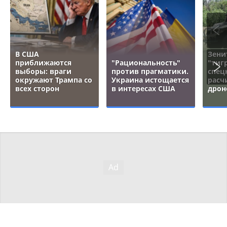
В США
Зени
приближаются
"Рациональность"
"тигр
выборы: враги
против прагматики.
спец
окружают Трампа со
Украина истощается
расч
всех сторон
в интересах США
дрон