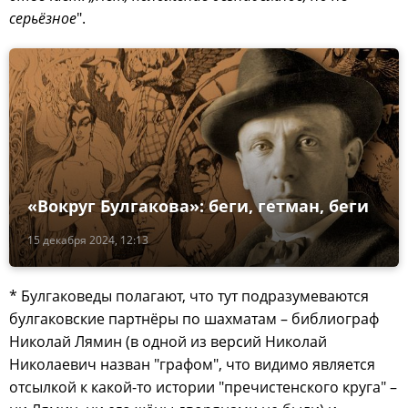
серьёзное
".
«Вокруг Булгакова»: беги, гетман, беги
15 декабря 2024, 12:13
* Булгаковеды полагают, что тут подразумеваются
булгаковские партнёры по шахматам – библиограф
Николай Лямин (в одной из версий Николай
Николаевич назван "графом", что видимо является
отсылкой к какой-то истории "пречистенского круга" –