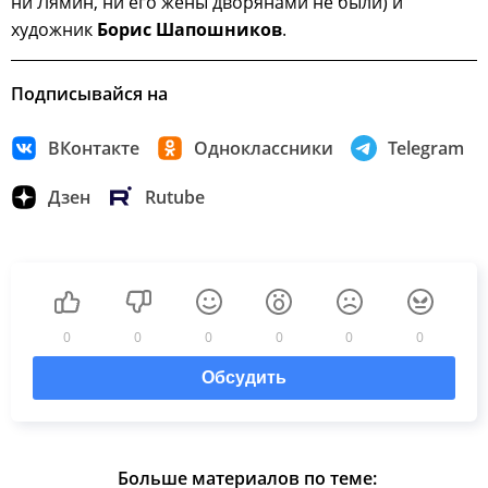
ни Лямин, ни его жёны дворянами не были) и
художник
Борис Шапошников
.
Подписывайся на
ВКонтакте
Одноклассники
Telegram
Дзен
Rutube
0
0
0
0
0
0
Обсудить
Больше материалов по теме: