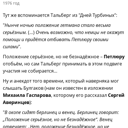
1976 год
Тут же вспоминается Тальберг из "Дней Турбиных":
"
Нынче ночью положение гетмана стало весьма
серьёзным.
(…)
Очень возможно, что немцы не окажут
помощи и придётся отбивать Петлюру своими
силами
".
Положение серьёзное, но не безнадёжное –
Петлюру
отобьём, но сам Тальберг принимать в этом подвиге
участия не собирается…
Ну и анекдот того времени, который наверняка мог
слышать Булгаков (нам он известен в изложении
Михаила Гаспарова
, которому его рассказал
Сергей
Аверинцев
):
"
В окопе сидят берлинец и венец. Берлинец говорит:
„Положение серьёзное, но не безнадёжное“. Венец
отвечает: „Нет, положение безнадёжное, но не