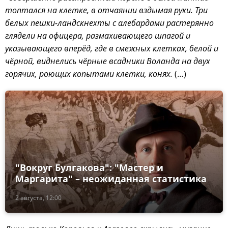
топтался на клетке, в отчаянии вздымая руки. Три
белых пешки-ландскнехты с алебардами растерянно
глядели на офицера, размахивающего шпагой и
указывающего вперёд, где в смежных клетках, белой и
чёрной, виднелись чёрные всадники Воланда на двух
горячих, роющих копытами клетки, конях.
(…)
"Вокруг Булгакова": "Мастер и
Маргарита" – неожиданная статистика
2 августа, 12:00