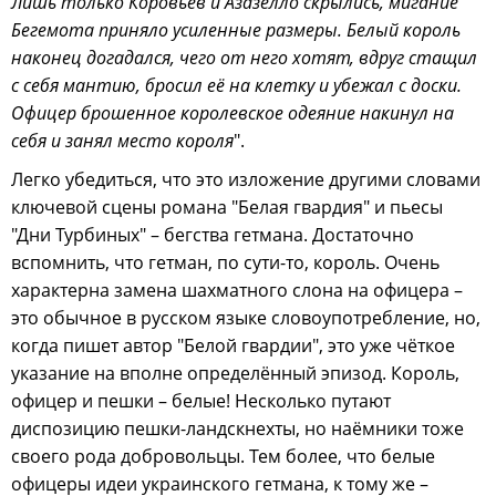
Лишь только Коровьев и Азазелло скрылись, мигание
Бегемота приняло усиленные размеры. Белый король
наконец догадался, чего от него хотят, вдруг стащил
с себя мантию, бросил её на клетку и убежал с доски.
Офицер брошенное королевское одеяние накинул на
себя и занял место короля
".
Легко убедиться, что это изложение другими словами
ключевой сцены романа "Белая гвардия" и пьесы
"Дни Турбиных" – бегства гетмана. Достаточно
вспомнить, что гетман, по сути-то, король. Очень
характерна замена шахматного слона на офицера –
это обычное в русском языке словоупотребление, но,
когда пишет автор "Белой гвардии", это уже чёткое
указание на вполне определённый эпизод. Король,
офицер и пешки – белые! Несколько путают
диспозицию пешки-ландскнехты, но наёмники тоже
своего рода добровольцы. Тем более, что белые
офицеры идеи украинского гетмана, к тому же –