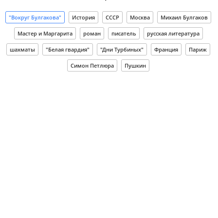
"Вокруг Булгакова"
История
СССР
Москва
Михаил Булгаков
Мастер и Маргарита
роман
писатель
русская литература
шахматы
"Белая гвардия"
"Дни Турбиных"
Франция
Париж
Симон Петлюра
Пушкин