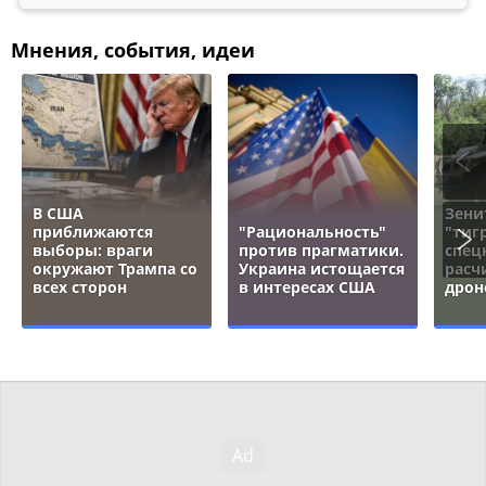
Мнения, события, идеи
В США
Зени
приближаются
"Рациональность"
"тигр
выборы: враги
против прагматики.
спец
окружают Трампа со
Украина истощается
расч
всех сторон
в интересах США
дрон