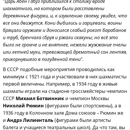
"
Царь Абен Габуз приблизился к столику вроде
шахматного, на котором были расставлены
деревянные фигурки, и, к изумлению своему, увидел, что
все они движутся. Кони дыбились и гарцевали, воины
бряцали оружием и доносился слабый рокот барабанов
и труб, бренчала сбруя и ржали скакуны; но всё это
было не громче и не внятнее, нежели жужжание пчелы
или летней мухи, тревожащей дремотный сон лентяя,
прикорнувшего в полуденной тени
".
В СССР подобные мероприятия проводились как
минимум с 1921 года и участвовали в них шахматисты
первой величины. Например, в 1934 году в живые
шахматы играли на стадионе гроссмейстеры чемпион
СССР
Михаил Ботвинник
и чемпион Москвы
Николай Рюмин
(фигурами были спортсмены), а в
1936 году в Колонном зале Дома союзов – Рюмин же
и
Андрэ Лилиенталь
(фигурами были артисты
балета и учащиеся театральных школ). Да что там, вы