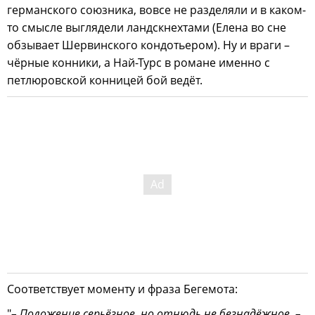
германского союзника, вовсе не разделяли и в каком-
то смысле выглядели ландскнехтами (Елена во сне
обзывает Шервинского кондотьером). Ну и враги –
чёрные конники, а Най-Турс в романе именно с
петлюровской конницей бой ведёт.
Соответствует моменту и фраза Бегемота:
"
– Положение серьёзное, но отнюдь не безнадёжное, –