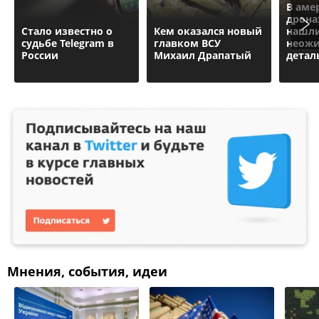
В аме
дрона
Стало известно о
Кем оказался новый
нашл
судьбе Telegram в
главком ВСУ
неож
России
Михаил Драпатый
детал
Мнения, события, идеи