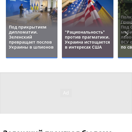
Полк
Генн
Под прикрытием
Под 
дипломатии.
"Рациональность"
моби
Зеленский
против прагматики.
льво
превращает послов
Украина истощается
ВСУ 
Украины в шпионов
в интересах США
по с