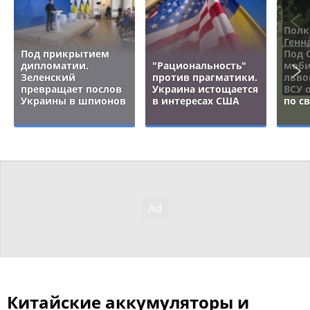
Полк
Генн
Под прикрытием
Под 
дипломатии.
"Рациональность"
моби
Зеленский
против прагматики.
льво
превращает послов
Украина истощается
ВСУ 
Украины в шпионов
в интересах США
по с
Китайские аккумуляторы и