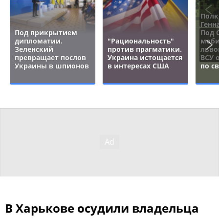
Полк
Генн
Под прикрытием
Под 
дипломатии.
"Рациональность"
моби
Зеленский
против прагматики.
льво
превращает послов
Украина истощается
ВСУ 
Украины в шпионов
в интересах США
по с
В Харькове осудили владельца