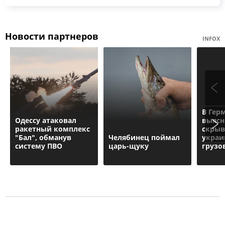
Новости партнеров
INFOX
В Гер
Одессу атаковал
выясн
ракетный комплекс
скрыв
"Бал", обманув
Челябинец поймал
украи
систему ПВО
царь-щуку
грузо