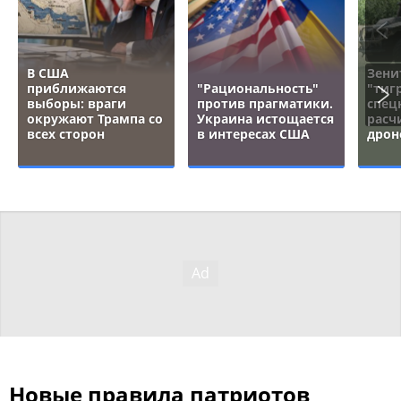
В США
Зени
приближаются
"Рациональность"
"тигр
выборы: враги
против прагматики.
спец
окружают Трампа со
Украина истощается
расч
всех сторон
в интересах США
дрон
Новые правила патриотов