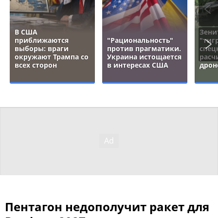
В США
Зени
приближаются
"Рациональность"
"тигр
выборы: враги
против прагматики.
спец
окружают Трампа со
Украина истощается
расч
всех сторон
в интересах США
дрон
Пентагон недополучит ракет для