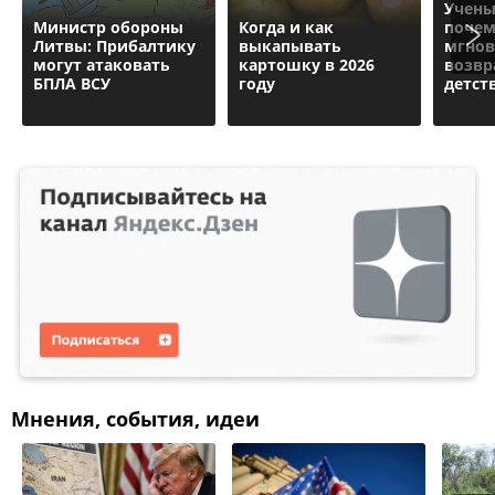
Учены
Министр обороны
Когда и как
почем
Литвы: Прибалтику
выкапывать
мгнов
могут атаковать
картошку в 2026
возвр
БПЛА ВСУ
году
детст
Мнения, события, идеи