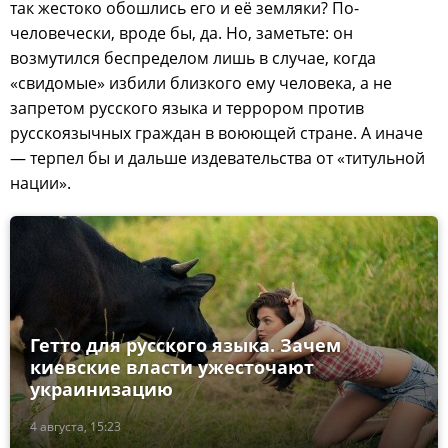
так жестоко обошлись его и её земляки? По-
человечески, вроде бы, да. Но, заметьте: он
возмутился беспределом лишь в случае, когда
«свидомые» избили близкого ему человека, а не
запретом русского языка и террором против
русскоязычных граждан в воюющей стране. А иначе
— терпел бы и дальше издевательства от «титульной
нации».
Гетто для русского языка. Зачем
киевские власти ужесточают
украинизацию
4 августа, 15:23