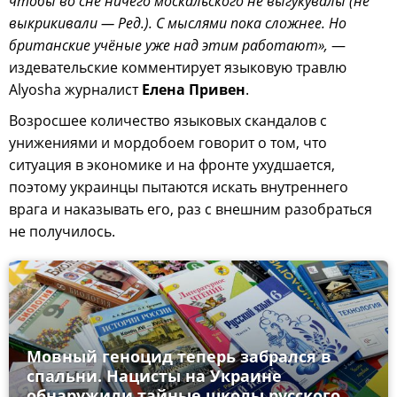
чтобы во сне ничего москальского не выгукувалы (не
выкрикивали — Ред.). С мыслями пока сложнее. Но
британские учёные уже над этим работают»,
—
издевательские комментирует языковую травлю
Alyosha журналист
Елена Привен
.
Возросшее количество языковых скандалов с
унижениями и мордобоем говорит о том, что
ситуация в экономике и на фронте ухудшается,
поэтому украинцы пытаются искать внутреннего
врага и наказывать его, раз с внешним разобраться
не получилось.
Мовный геноцид теперь забрался в
спальни. Нацисты на Украине
обнаружили тайные школы русского