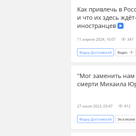
Как привлечь в Ро
и что их здесь ждё
иностранцев
11 апреля 2024, 16:07
347
Федор Достоевский
Видео
Русофобия
соотечественни
"Мог заменить нам
Кирилл Вышинский
репатр
смерти Михаила Ю
Сибирь
Европа
Урал
фермер
ценности
ру
27 июля 2023, 03:47
412
Федор Достоевский
Эксклюзив