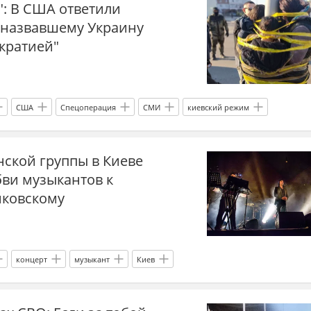
": В США ответили
, назвавшему Украину
кратией"
США
Спецоперация
СМИ
киевский режим
Лев Толстой
Репрессии на Украине
НАТО
Сирия
нской группы в Киеве
бви музыкантов к
йковскому
концерт
музыкант
Киев