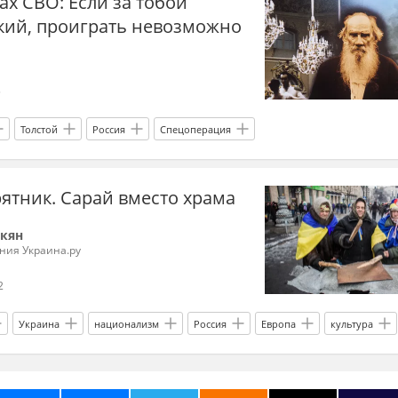
ах СВО: Если за тобой
ский, проиграть невозможно
5
Толстой
Россия
Спецоперация
рятник. Сарай вместо храма
ркян
ания Украина.ру
2
Украина
национализм
Россия
Европа
культура
айковский