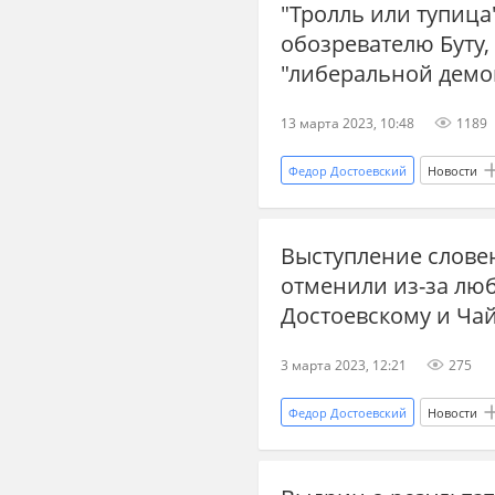
"Тролль или тупица
обозревателю Буту
"либеральной демо
13 марта 2023, 10:48
1189
Федор Достоевский
Новости
военная помощь
историк
Выступление слове
Ливия
отменили из-за лю
Достоевскому и Ча
3 марта 2023, 12:21
275
Федор Достоевский
Новости