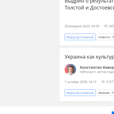
Выдрин о результат
Толстой и Достоев
28 февраля 2023, 04:30
24
Федор Достоевский
Новости
Украина как культу
Константин Кево
публицист, автор изд
7 октября 2020, 16:15
3157
Федор Достоевский
Мнения
Русский мир
Петр Ильич Ч