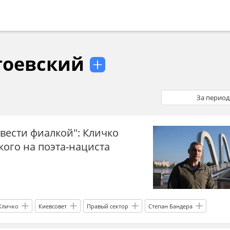
тоевский
За период
вести фиалкой": Кличко
ого на поэта-нациста
Кличко
Киевсовет
Правый сектор
Степан Бандера
переименование
нацисты