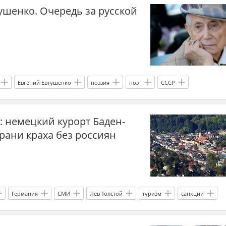
ушенко. Очередь за русской
Евгений Евтушенко
поэзия
поэт
СССР
g: немецкий курорт Баден-
грани краха без россиян
Германия
СМИ
Лев Толстой
туризм
санкции
 беженцы