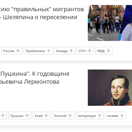
ссию "правильных" мигрантов
т– Шеляпина о переселении
Россия
Прибалтика
Канада
СПЧ
МВД
ки
переселенцы
Латвия
Литва
Эстония
 Пушкина". К годовщине
иация
президент
Закон
гражданство
СССР
рьевича Лермонтова
паспорт
волонтеры
россияне
промышленность
сская традиция
книги
Украина
мигранты
миграция
Пушкин
Киев
Толстой
литература
поэзия