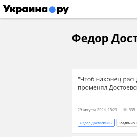
Федор Дос
"Чтоб наконец расц
променял Достоевск
29 августа 2024, 15:23
535
Федор Достоевский
Владимир 
Донбасс
Киев
улица