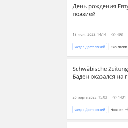
День рождения Евт
поэзией
18 июля 2023, 14:14
493
Федор Достоевский
Эксклюзив
Schwäbische Zeitun
Баден оказался на 
26 марта 2023, 15:03
1431
Федор Достоевский
Новости
Спецоперация
украинские