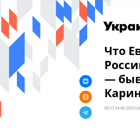
Что Е
Росси
— бы
Карин
09:27 24.06.2025
(о