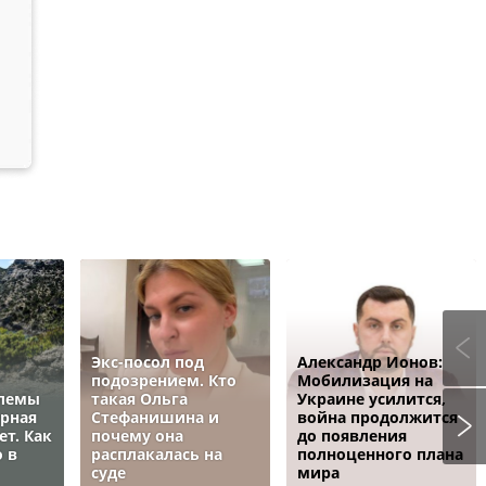
Экс-посол под
Александр Ионов:
подозрением. Кто
Мобилизация на
блемы
такая Ольга
Украине усилится,
ёрная
Стефанишина и
война продолжится
ет. Как
почему она
до появления
 в
расплакалась на
полноценного плана
суде
мира