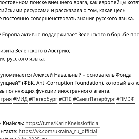
постоянном поиске внешнего врага, как европейцы хотя
сийскими ресурсами и рассказала о том, какая цель
ё постоянно совершенствовать знания русского языка.
 Европа активно поддерживает Зеленского в борьбе пр
визита Зеленского в Австрию;
ие русского языка;
 упоминается Алексей Навальный – основатель Фонда
упцией* (ФБК, Anti-Corruption Foundation), который вкл
 выполняющих функции иностранного агента.
стрия
#МИД
#Петербург
#СПБ
#СанктПетербург
#ПМЭФ
н Кнайсль:
https://t.me/KarinKneisslofficial
нтакте:
https://vk.com/ukraina_ru_official