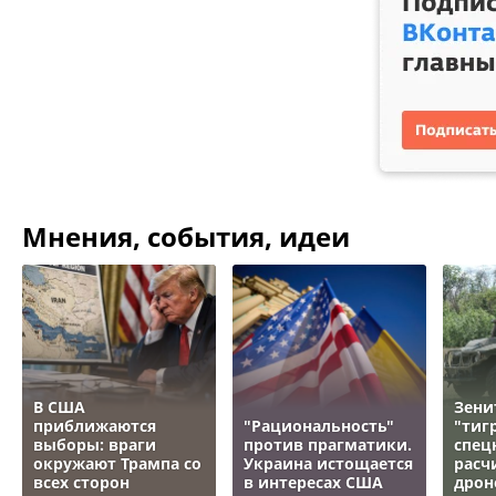
Мнения, события, идеи
В США
Зени
приближаются
"Рациональность"
"тигр
выборы: враги
против прагматики.
спец
окружают Трампа со
Украина истощается
расч
всех сторон
в интересах США
дрон