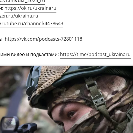
s://t.me/ukr_2025_ru
и:
https://ok.ru/ukrainaru
dzen.ru/ukraina.ru
//rutube.ru/channel/4478643
ы:
https://vk.com/podcasts-72801118
шими видео и подкастами:
https://t.me/podcast_ukrainaru