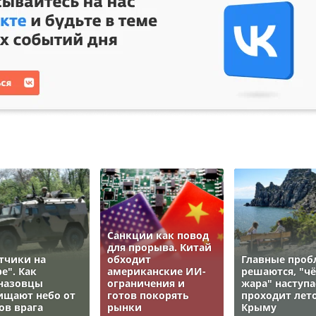
Санкции как повод
для прорыва. Китай
тчики на
обходит
Главные про
е". Как
американские ИИ-
решаются, "ч
назовцы
ограничения и
жара" наступа
ищают небо от
готов покорять
проходит лето
ов врага
рынки
Крыму