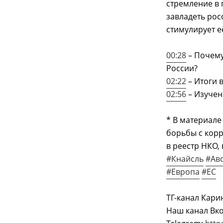
стремление в 
завладеть рос
стимулирует е
00:28
– Почему
России?
02:22
– Итоги 
02:56
– Изучен
* В материале
борьбы с корр
в реестр НКО,
#Кнайсль
#Ав
#Европа
#ЕС
ТГ-канал Кари
Наш канал Вко