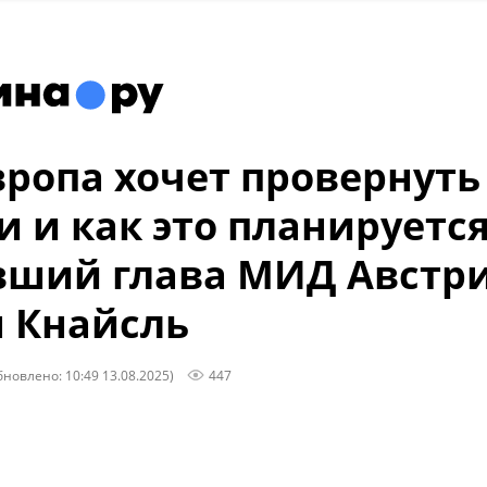
вропа хочет провернуть
и и как это планируетс
вший глава МИД Австр
 Кнайсль
бновлено: 10:49 13.08.2025)
447