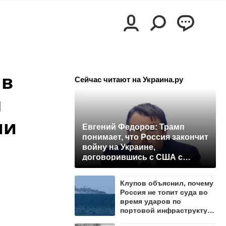
 в
Сейчас читают на Украина.ру
я
ии
Евгений Федоров: Трамп
понимает, что Россия закончит
войну на Украине,
договорившись с США с
позиции силы
Клупов объяснил, почему
Россия не топит суда во
время ударов по
портовой инфраструктуре
Одессы