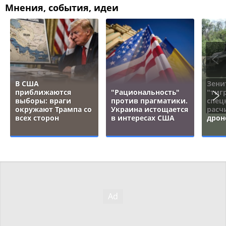
Мнения, события, идеи
В США
Зени
приближаются
"Рациональность"
"тигр
выборы: враги
против прагматики.
спец
окружают Трампа со
Украина истощается
расч
всех сторон
в интересах США
дрон