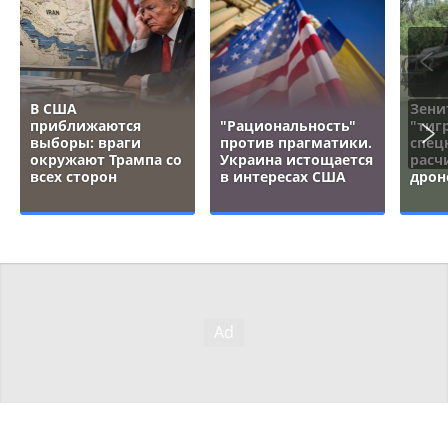
В США
Зени
приближаются
"Рациональность"
"тигр
выборы: враги
против прагматики.
спец
окружают Трампа со
Украина истощается
расч
всех сторон
в интересах США
дрон