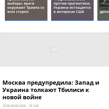
выборы: враги
против прагматики.
спец
окружают Трампа со
Украина истощается
расч
всех сторон
в интересах США
дрон
Москва предупредила: Запад и
Украина толкают Тбилиси к
новой войне
10:56 08.08.2026
220