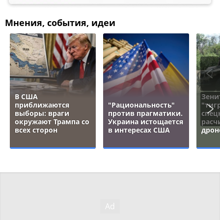
Мнения, события, идеи
В США
Зени
приближаются
"Рациональность"
"тигр
выборы: враги
против прагматики.
спец
окружают Трампа со
Украина истощается
расч
всех сторон
в интересах США
дрон