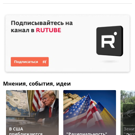
Мнения, события, идеи
В США
Зени
приближаются
"Рациональность"
"тигр