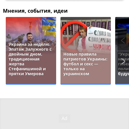
Мнения, события, идеи
Украина за неделю.
Эпатаж Залужного с
двойным дном,
Новые правила
"Укр
традиционная
патриотов Украины:
неми
жертва
футбол и секс —
гибе
Стефанишиной и
только на
поли
прятки Умерова
украинском
буду