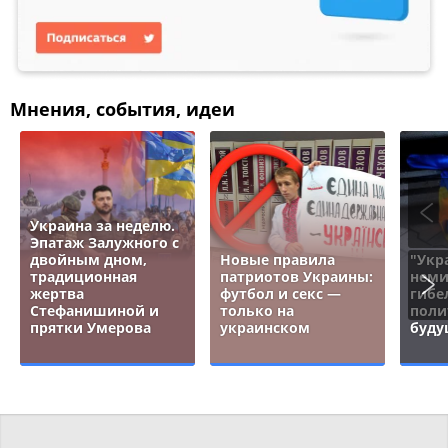
Мнения, события, идеи
Украина за неделю.
Эпатаж Залужного с
двойным дном,
Новые правила
"Укр
традиционная
патриотов Украины:
неми
жертва
футбол и секс —
гибе
Стефанишиной и
только на
поли
прятки Умерова
украинском
буду