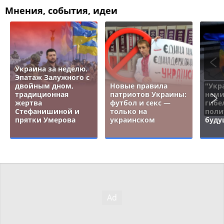
Мнения, события, идеи
Украина за неделю.
Эпатаж Залужного с
двойным дном,
Новые правила
"Укр
традиционная
патриотов Украины:
неми
жертва
футбол и секс —
гибе
Стефанишиной и
только на
поли
прятки Умерова
украинском
буду