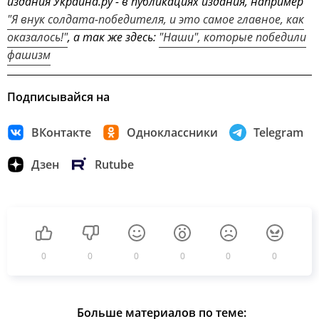
издания Украина.ру - в публикациях издания, например
"Я внук солдата-победителя, и это самое главное, как
оказалось!"
, а так же здесь:
"Наши", которые победили
фашизм
Подписывайся на
ВКонтакте
Одноклассники
Telegram
Дзен
Rutube
0
0
0
0
0
0
Больше материалов по теме: