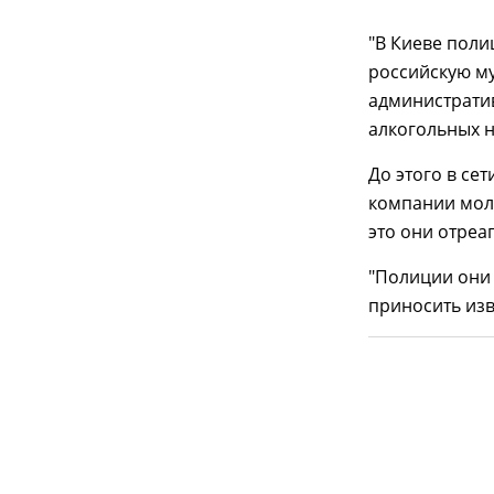
"В Киеве поли
российскую му
административ
алкогольных н
До этого в се
компании моло
это они отреа
"Полиции они 
приносить изв