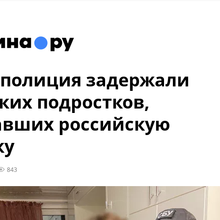
 полиция задержали
ких подростков,
авших российскую
ку
843