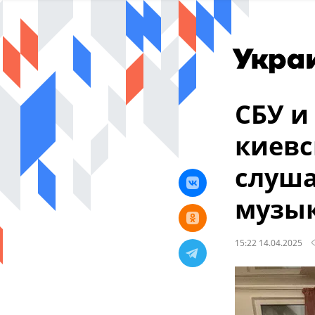
СБУ и
киевс
слуш
музы
15:22 14.04.2025