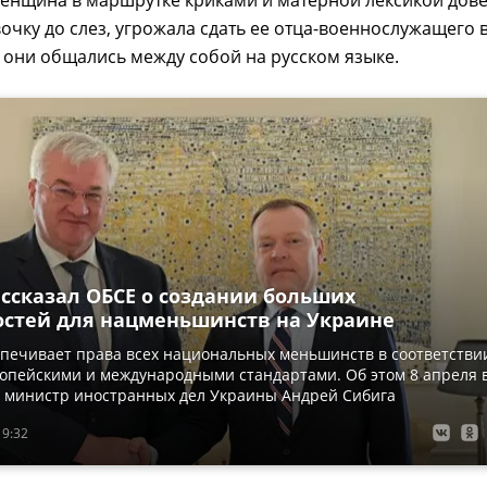
женщина в маршрутке криками и матерной лексикой дов
очку до слез, угрожала сдать ее отца-военнослужащего 
то они общались между собой на русском языке.
ассказал ОБСЕ о создании больших
стей для нацменьшинств на Украине
печивает права всех национальных меньшинств в соответстви
опейскими и международными стандартами. Об этом 8 апреля 
л министр иностранных дел Украины Андрей Сибига
19:32