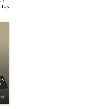
ела
в ТЦК
и с
в