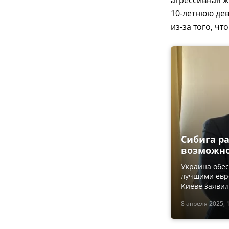
агрессивная 
10-летнюю дев
из-за того, ч
Сибига р
возможно
Украина обес
лучшими евр
Киеве заяви
8 апреля 2025, 