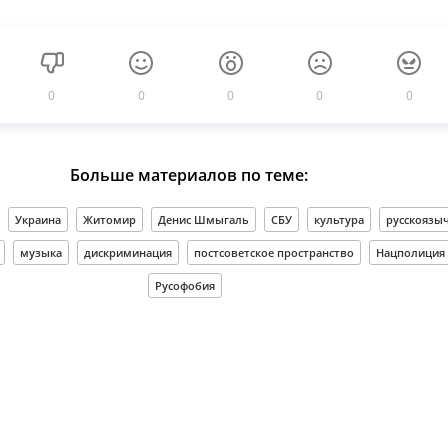
0
0
0
0
0
Больше материалов по теме:
Украина
Житомир
Денис Шмыгаль
СБУ
культура
русскоязы
музыка
дискриминация
постсоветское пространство
Нацполиция
Русофобия