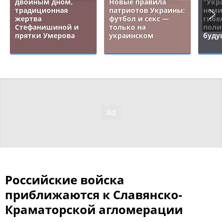
двойным дном,
Новые правила
"Укр
традиционная
патриотов Украины:
неми
жертва
футбол и секс —
гибе
Стефанишиной и
только на
поли
прятки Умерова
украинском
буду
Российские войска
приближаются к Славянско-
Краматорской агломерации