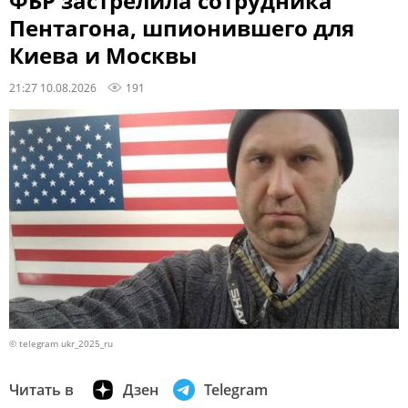
ФБР застрелила сотрудника
Пентагона, шпионившего для
Киева и Москвы
21:27 10.08.2026
191
© telegram ukr_2025_ru
Читать в
Дзен
Telegram