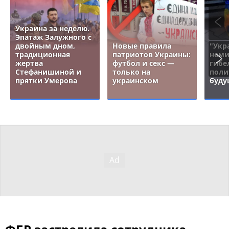
Украина за неделю.
Эпатаж Залужного с
двойным дном,
Новые правила
"Укр
традиционная
патриотов Украины:
неми
жертва
футбол и секс —
гибе
Стефанишиной и
только на
поли
прятки Умерова
украинском
буду