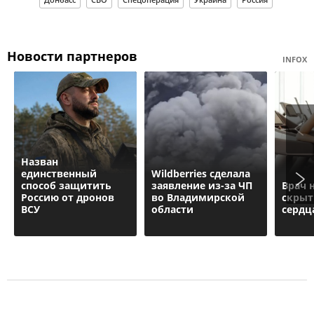
Новости партнеров
INFOX
Назван
единственный
Wildberries cделала
способ защитить
заявление из-за ЧП
Врач 
Россию от дронов
во Владимирской
скрыт
ВСУ
области
сердц