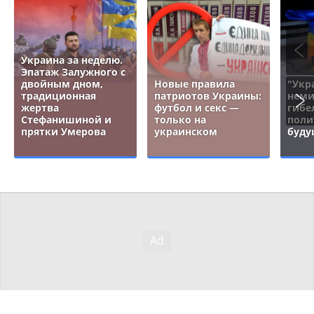
Украина за неделю.
Эпатаж Залужного с
двойным дном,
Новые правила
"Укр
традиционная
патриотов Украины:
неми
жертва
футбол и секс —
гибе
Стефанишиной и
только на
поли
прятки Умерова
украинском
буду