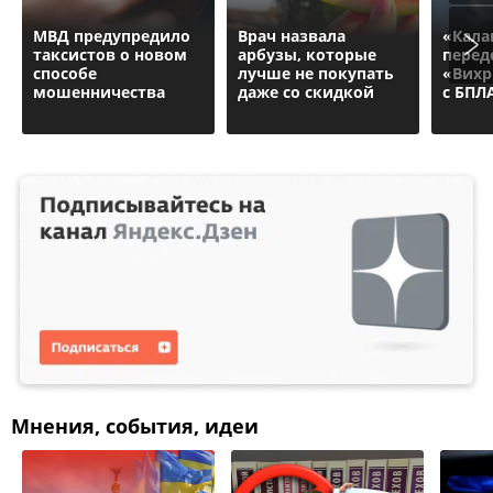
МВД предупредило
Врач назвала
«Кал
таксистов о новом
арбузы, которые
перед
способе
лучше не покупать
«Вихр
мошенничества
даже со скидкой
с БПЛ
Мнения, события, идеи