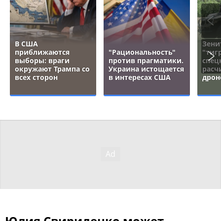
В США
Зени
приближаются
"Рациональность"
"тигр
выборы: враги
против прагматики.
спец
окружают Трампа со
Украина истощается
расч
всех сторон
в интересах США
дрон