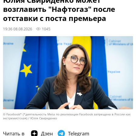
Юлия Свириденко может
возглавить "Нафтогаз" после
отставки с поста премьера
19:36 08.08.2026
1045
© Facebook* (*деятельность Meta по реализации Facebook запрещена в России как
экстремистская) / Юлія Свириденко
Читать в
Дзен
Telegram