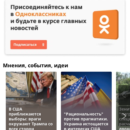
Мнения, события, идеи
В США
Зени
приближаются
"Рациональность"
"тигр
выборы: враги
против прагматики.
спец
окружают Трампа со
Украина истощается
расч
всех сторон
в интересах США
дрон