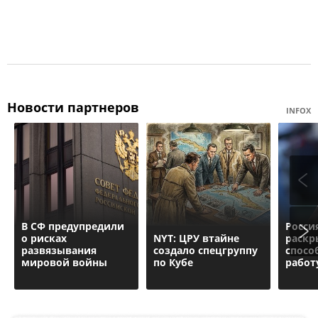
Новости партнеров
INFOX
В СФ предупредили
Росси
о рисках
NYT: ЦРУ втайне
раскр
развязывания
создало спецгруппу
спосо
мировой войны
по Кубе
работ