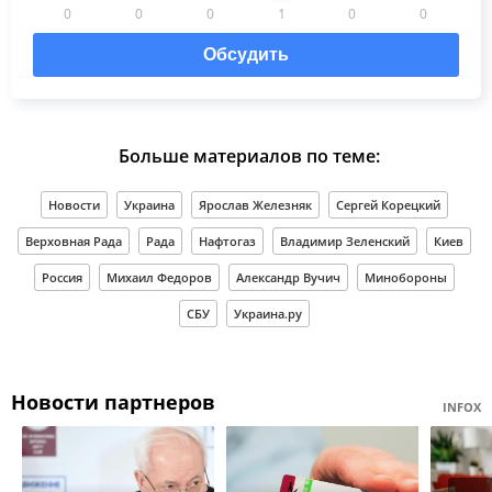
0
0
0
1
0
0
Обсудить
Больше материалов по теме:
Новости
Украина
Ярослав Железняк
Сергей Корецкий
Верховная Рада
Рада
Нафтогаз
Владимир Зеленский
Киев
Россия
Михаил Федоров
Александр Вучич
Минобороны
СБУ
Украина.ру
Новости партнеров
INFOX