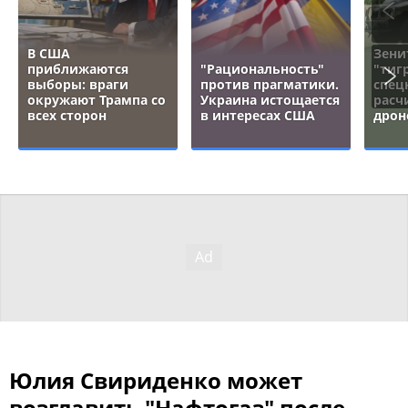
В США
Зени
приближаются
"Рациональность"
"тигр
выборы: враги
против прагматики.
спец
окружают Трампа со
Украина истощается
расч
всех сторон
в интересах США
дрон
Юлия Свириденко может