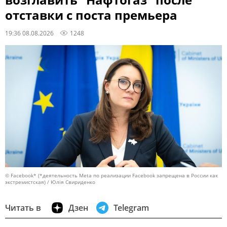
возглавить "Нафтогаз" после
отставки с поста премьера
19:36 08.08.2026
1248
© Facebook* (*деятельность Meta по реализации Facebook запрещена в России как
экстремистская) / Юлія Свириденко
Читать в
Дзен
Telegram