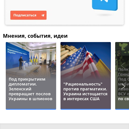
Мнения, события, идеи
Полк
Генн
Под прикрытием
Под 
дипломатии.
"Рациональность"
моби
Зеленский
против прагматики.
льво
превращает послов
Украина истощается
ВСУ 
Украины в шпионов
в интересах США
по с