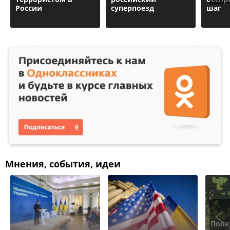
России
суперпоезд
шаг
Мнения, события, идеи
Полк