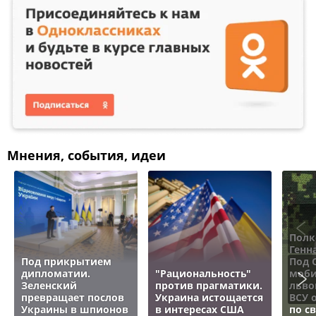
Мнения, события, идеи
Полк
Генн
Под прикрытием
Под 
дипломатии.
"Рациональность"
моби
Зеленский
против прагматики.
льво
превращает послов
Украина истощается
ВСУ 
Украины в шпионов
в интересах США
по с