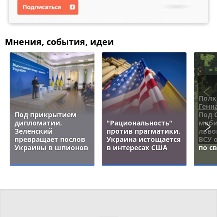
Мнения, события, идеи
Полк
Генн
Под прикрытием
Под 
дипломатии.
"Рациональность"
моби
Зеленский
против прагматики.
льво
превращает послов
Украина истощается
ВСУ 
Украины в шпионов
в интересах США
по с