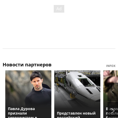
Новости партнеров
INFOX
Павла Дурова
В арм
признали
Представлен новый
пошли
террористом в
российский
беспр