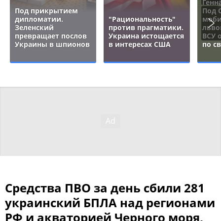
Генн
Под прикрытием
Под 
дипломатии.
"Рациональность"
моби
Зеленский
против прагматики.
льво
превращает послов
Украина истощается
ВСУ 
Украины в шпионов
в интересах США
по с
Средства ПВО за день сбили 281
украинский БПЛА над регионами
РФ и акваторией Черного моря,