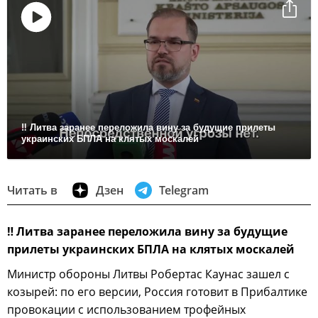
Воспроизвести
видео
‼ Литва заранее переложила вину за будущие прилеты
украинских БПЛА на клятых москалей
Читать в
Дзен
Telegram
‼
Литва заранее переложила вину за будущие
прилеты украинских БПЛА на клятых москалей
Министр обороны Литвы Робертас Каунас зашел с
козырей: по его версии, Россия готовит в Прибалтике
провокации с использованием трофейных