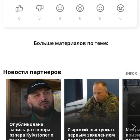
0
0
0
0
0
0
Больше материалов по теме:
Новости партнеров
INFOX
Опубликована
запись разговора
Сырский выступил с
Мигр
рэпера Kyivstoner о
первым заявлением
кризи