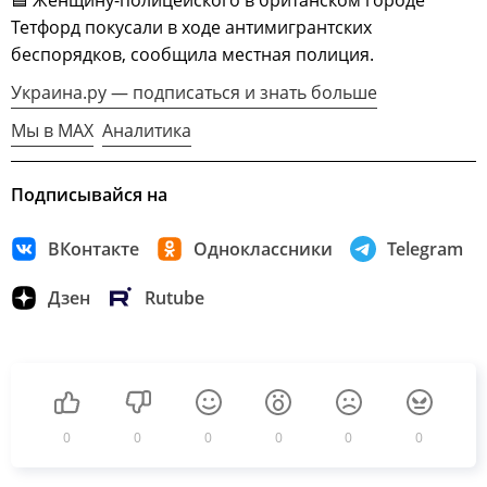
🟦 Женщину-полицейского в британском городе
Тетфорд покусали в ходе антимигрантских
беспорядков, сообщила местная полиция.
Украина.ру — подписаться и знать больше
Мы в MAX
Аналитика
Подписывайся на
ВКонтакте
Одноклассники
Telegram
Дзен
Rutube
0
0
0
0
0
0