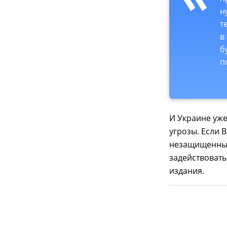
н
т
в
б
п
И Украине уже
угрозы. Если В
незащищенным
задействовать
издания.