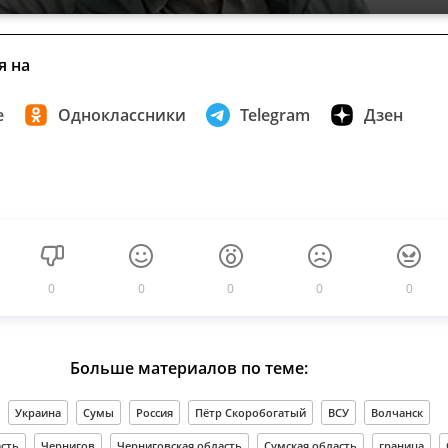
я на
е
Одноклассники
Telegram
Дзен
0
0
0
0
0
Больше материалов по теме:
Украина
Сумы
Россия
Пётр Скоробогатый
ВСУ
Волчанск
сть
Чернигов
Черниговская область
Сумская область
граница