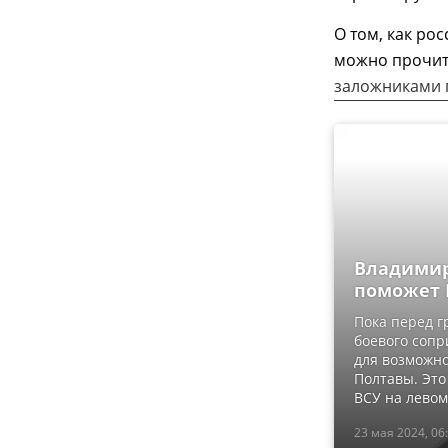
О том, как ро
можно прочит
заложниками г
Владимир
поможет 
Пока перед г
боевого сопр
для возможно
Полтавы. Эт
ВСУ на левом
23 мая 2024, 06