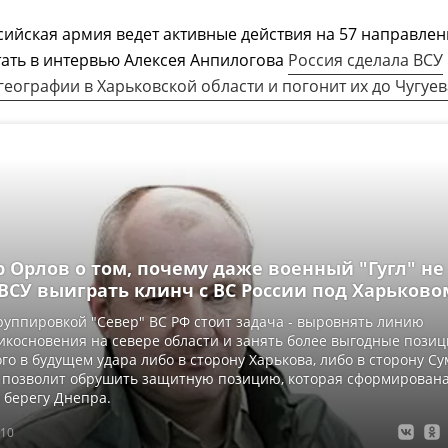
ссийская армия ведет активные действия на 57 направлен
ать в интервью Алексея Анпилогова
Россия сделала ВСУ
еографии в Харьковской области и погонит их до Чугуев
 Орлов о том, почему даже военный "Гугл" не
ВСУ выиграть клинч с ВС России под Харьково
руппировкой "Север" ВС РФ стоит задача - выровнять линию
икосновения на севере области и занять более выгодные пози
го в будущем удара либо в сторону Харькова, либо в сторону Су
о позволит обрушить защитную позицию, которая сформирован
 берегу Днепра.
:10