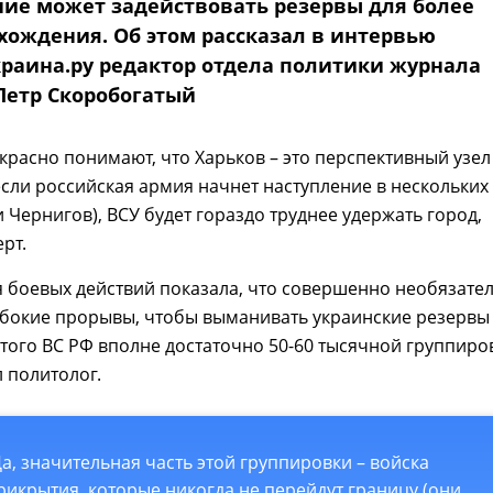
ие может задействовать резервы для более
вхождения. Об этом рассказал в интервью
раина.ру редактор отдела политики журнала
Петр Скоробогатый
красно понимают, что Харьков – это перспективный узел
сли российская армия начнет наступление в нескольких
и Чернигов), ВСУ будет гораздо труднее удержать город,
рт.
 боевых действий показала, что совершенно необязате
убокие прорывы, чтобы выманивать украинские резервы
этого ВС РФ вполне достаточно 50-60 тысячной группиро
л политолог.
Да, значительная часть этой группировки – войска
рикрытия, которые никогда не перейдут границу (они