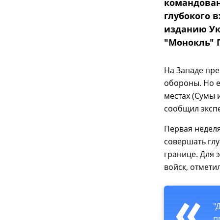
командован
глубокого 
изданию Ук
"Монокль" 
На Западе пре
обороны. Но е
местах (Сумы 
сообщил экспе
Первая неделя
совершать гл
границе. Для 
войск, отмети
"
п