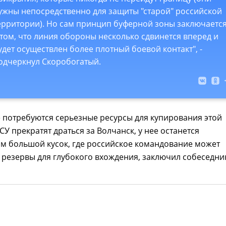
ужны непосредственно для защиты "старой" российской
ерритории). Но сам принцип буферной зоны заключаетс
 том, что линия обороны несколько сдвинется вперед и
удет осуществлен более плотный боевой контакт", -
одчеркнул Скоробогатый.
 потребуются серьезные ресурсы для купирования этой
СУ прекратят драться за Волчанск, у нее останется
 большой кусок, где российское командование может
 резервы для глубокого вхождения, заключил собеседни