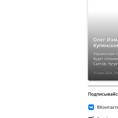
Олег Изм
Купянско
Украинская с
будет плохим
Салтов, Чугуе
15 мая 2024, 18
Подписывайс
ВКонтакт