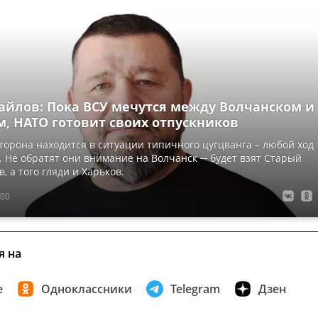
айлов: Пока ВСУ мечутся между Волчанском и
м, НАТО готовит своих отпускников
торона находится в ситуации типичного цугцванга – любой ход
. Не обратят они внимание на Волчанск ─ будет взят Старый
в, а того гляди и Харьков.
:00
я на
е
Одноклассники
Telegram
Дзен