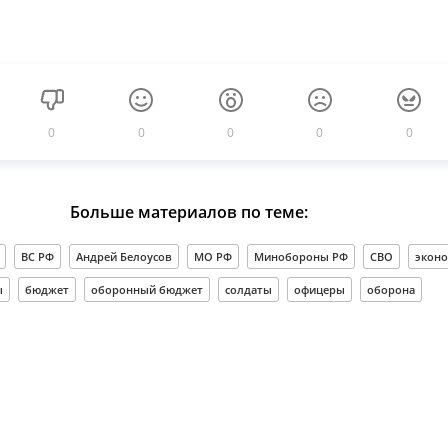
0
0
0
0
0
Больше материалов по теме:
ВС РФ
Андрей Белоусов
МО РФ
Минобороны РФ
СВО
экон
ы
бюджет
оборонный бюджет
солдаты
офицеры
оборона