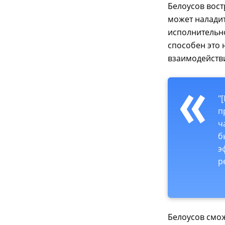
Белоусов вост
может налади
исполнительно
способен это 
взаимодействи
"
п
ч
б
э
р
Белоусов смо