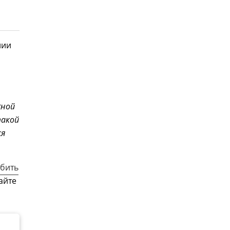
нии
жной
такой
ся
 бить
айте