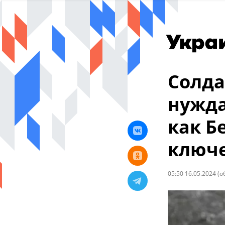
Солда
нужда
как Б
ключе
05:50 16.05.2024
(о