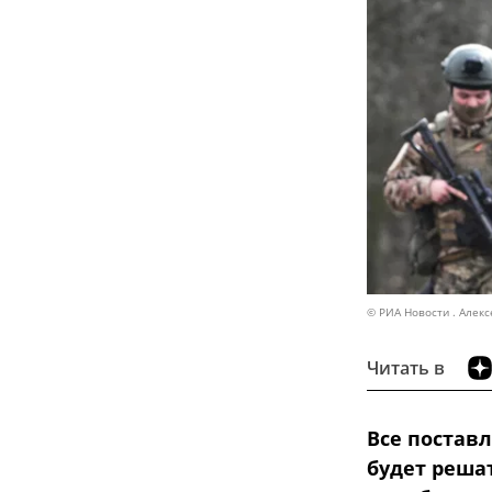
© РИА Новости . Алек
Читать в
Все постав
будет реша