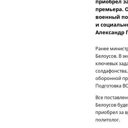
приобрел з
премьера. 
военный по
и социальн
Александр 
Ранее минист
Белоусов. В э
ключевых зад
солдафонства,
оборонной пр
Подготовка ВС
Все поставлен
Белоусов буде
приобрел за в
политолог.