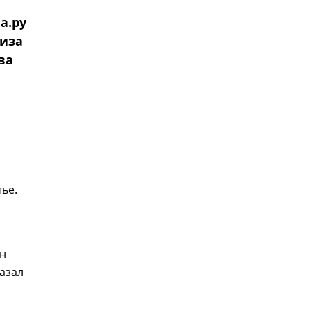
а.ру
лиза
ва
ье.
он
азал