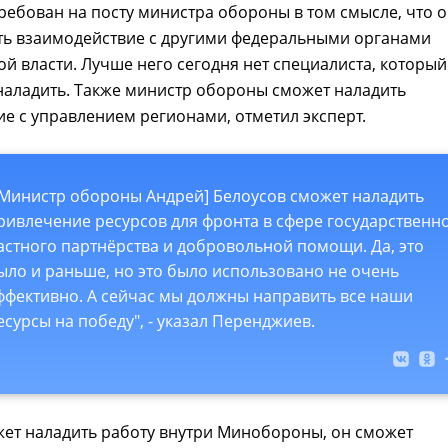
ребован на посту министра обороны в том смысле, что 
ть взаимодействие с другими федеральными органами
й власти. Лучше него сегодня нет специалиста, который
наладить. Также министр обороны сможет наладить
е с управлением регионами, отметил эксперт.
[Министр обороны Андрей] Белоусов сможет наладить
ривлечение ресурсов для фронта в сфере государственно
астного партнёрства и добровольной помощи. Да, это
ыло и раньше, но это было использовано не очень
ффективно. А сейчас мы должны направить все наши
есурсы на победу", - указал Перенджиев.
жет наладить работу внутри Минобороны, он сможет