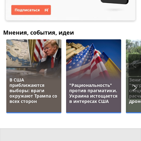
Мнения, события, идеи
В США
Зени
приближаются
"Рациональность"
"тигр
выборы: враги
против прагматики.
спец
окружают Трампа со
Украина истощается
расч
всех сторон
в интересах США
дрон