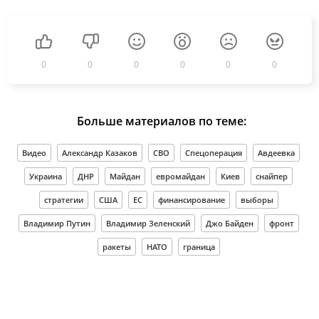
0
0
0
0
0
0
Больше материалов по теме:
Видео
Александр Казаков
СВО
Спецоперация
Авдеевка
Украина
ДНР
Майдан
евромайдан
Киев
снайпер
стратегии
США
ЕС
финансирование
выборы
Владимир Путин
Владимир Зеленский
Джо Байден
фронт
ракеты
НАТО
граница