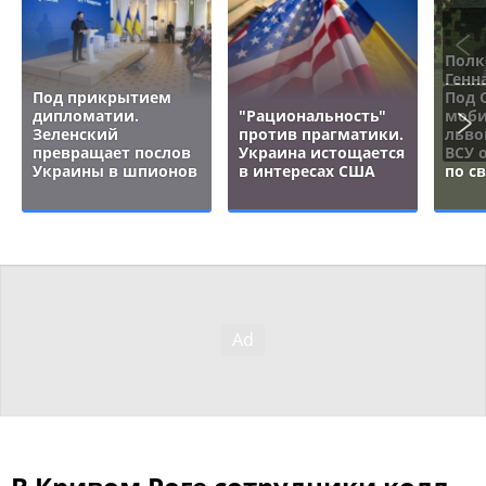
Полк
Генн
Под прикрытием
Под 
дипломатии.
"Рациональность"
моби
Зеленский
против прагматики.
льво
превращает послов
Украина истощается
ВСУ 
Украины в шпионов
в интересах США
по с