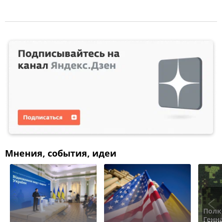
Мнения, события, идеи
Полк
Генн