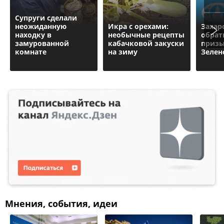
Супруги сделали
неожиданную
Икра с орехами:
Захар
находку в
необычные рецепты
обрат
замурованной
кабачковой закуски
призы
комнате
на зиму
Зелен
Мнения, события, идеи