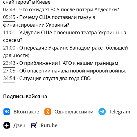
снайперов" в Киеве;
02:43
- Что ожидает ВСУ после потери Авдеевки?
05:45
- Почему США поставили паузу в
финансировании Украины?
11:01
- Уйдут ли США с военного театра Украины на
совсем?
21:00
- О передаче Украине Западом ракет большей
дальности;
23:43
- О приближении НАТО к нашим границам;
27:05
- Об опасении начала новой мировой войны;
34:54
- Ситуация спустя два года СВО.
Подписывайся на
ВКонтакте
Одноклассники
Telegram
Дзен
Rutube