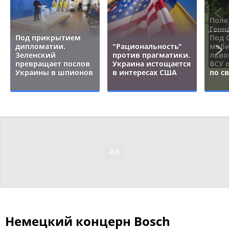
Полк
Генн
Под прикрытием
Под 
дипломатии.
"Рациональность"
моби
Зеленский
против прагматики.
льво
превращает послов
Украина истощается
ВСУ 
Украины в шпионов
в интересах США
по с
Немецкий концерн Bosch