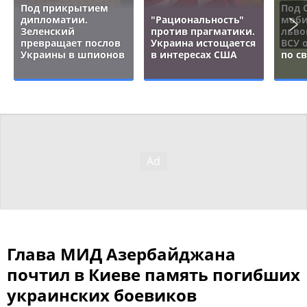
Под прикрытием
Под 
дипломатии.
"Рациональность"
моби
Зеленский
против прагматики.
льво
превращает послов
Украина истощается
ВСУ 
Украины в шпионов
в интересах США
по с
Глава МИД Азербайджана
почтил в Киеве память погибших
украинских боевиков