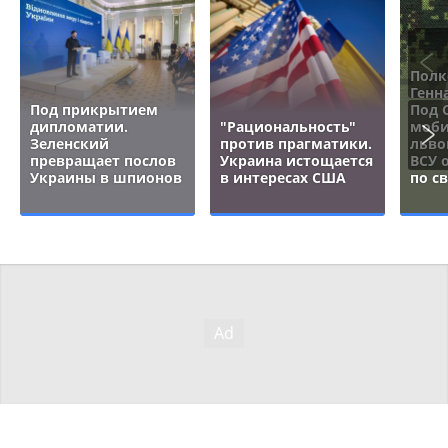
Полк
Генн
Под прикрытием
Под 
дипломатии.
"Рациональность"
моби
Зеленский
против прагматики.
льво
превращает послов
Украина истощается
ВСУ 
Украины в шпионов
в интересах США
по с