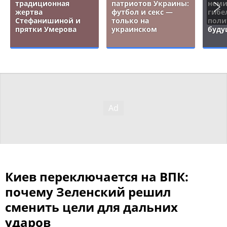
традиционная
патриотов Украины:
неми
жертва
футбол и секс —
гибе
Стефанишиной и
только на
поли
прятки Умерова
украинском
буду
Киев переключается на ВПК:
почему Зеленский решил
сменить цели для дальних
ударов