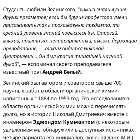
Студенты любили Зелинского, "
химию знали лучше
других предметов; если бы другие профессора умели
присаживать так к прохожденью предмета, то
средний уровень знаний повысился бы. Строгий,
мягкий, приятный, нелицеприятный, высоко держащий
преподавание, — таким видится Николай
Дмитриевич… Он был красив тишайшей научной
думой
", — вспоминал своего преподавателя
известный поэт
Андрей Белый
.
Зелинский был автором и соавтором свыше 700
научных работ в области органической химии,
написанных с 1884 по 1953 год. Его исследования в
области органической химии можно перечислять
долго, но в истории Николай Дмитриевич вместе с
инженером
Эдмондом Куммантом
(с некоторым
удивлением мы обнаружили в доступных источниках
четыре варианта его инициалов, включая даже М.И.)