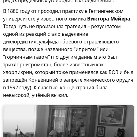
рядах предельных углеродистых соединений".
В 1886 году от проходил практику в Геттингенском
университете у известного химика
Виктора Мейера
.
Тогда чуть не произошла трагедия – результатом
одной из реакций стало выделение
дихлордиэтилсульфида –боевого отравляющего
вещества, позже названного "ипритом" или
"горчичным газом" (по другим данным это был
трихлорнитрометан, более известный как
хлорпикрин, который тоже применялся как БОВ и был
запрещён Конвенцией о запрете химического орудия
в 1992 году). К счастью, концентрация была
невысокой, учёный выжил.