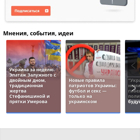
Мнения, события, идеи
Украина за неделю.
Эпатаж Залужного с
двойным дном,
Новые правила
"Укр
традиционная
патриотов Украины:
неми
жертва
футбол и секс —
гибе
Стефанишиной и
только на
поли
прятки Умерова
украинском
буду