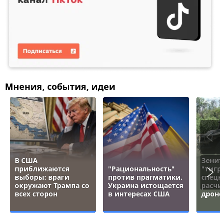
Мнения, события, идеи
В США
Зени
приближаются
"Рациональность"
"тигр
выборы: враги
против прагматики.
спец
окружают Трампа со
Украина истощается
расч
всех сторон
в интересах США
дрон