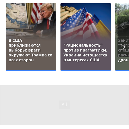
В США
Зени
приближаются
"Рациональность"
"тигр
выборы: враги
против прагматики.
спец
окружают Трампа со
Украина истощается
расч
всех сторон
в интересах США
дрон