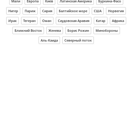
Мали
Европа
Киев
Латинская Америка
Буркина-Фасо
Нигер
Париж
Сирия
Балтийское море
США
Норвегия
Ирак
Тегеран
Оман
Саудовская Аравия
Катар
Африка
Ближний Восток
Женева
Борис Рожин
Минобороны
Аль-Каида
Северный поток