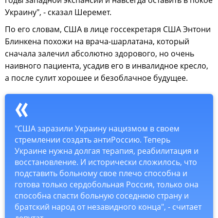
Украину", - сказал Шеремет.
По его словам, США в лице госсекретаря США Энтони
Блинкена похожи на врача-шарлатана, который
сначала залечил абсолютно здорового, но очень
наивного пациента, усадив его в инвалидное кресло,
а после сулит хорошее и безоблачное будущее.
"США заразили Украину нацизмом в своем
стремлении создать антиРоссию. Теперь
Украине нужна долгая терапия, реабилитация и
восстановление. И исторически сложилось, что
подставить больному свое плечо способна и
готова только сердобольная Россия, только она
способна спасти больную соседнюю страну и
братский народ от незавидного конца", - считает
депутат.