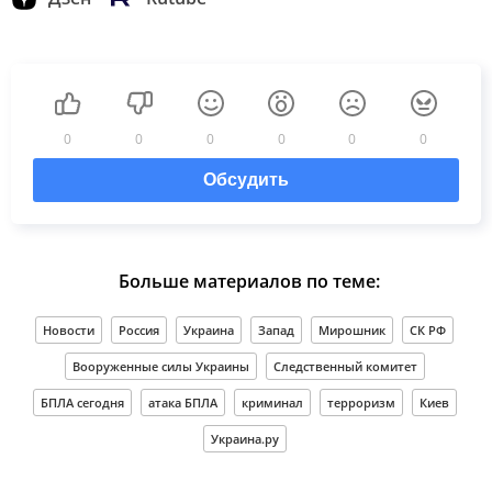
0
0
0
0
0
0
Обсудить
Больше материалов по теме:
Новости
Россия
Украина
Запад
Мирошник
СК РФ
Вооруженные силы Украины
Следственный комитет
БПЛА сегодня
атака БПЛА
криминал
терроризм
Киев
Украина.ру