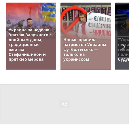
Украина за неделю.
Эпатаж Залужного с
двойным дном,
Новые правила
"Укр
традиционная
патриотов Украины:
неми
жертва
футбол и секс —
гибе
Стефанишиной и
только на
поли
прятки Умерова
украинском
буду