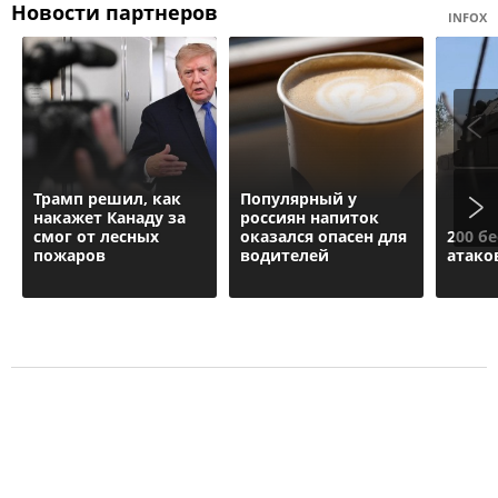
Новости партнеров
INFOX
Трамп решил, как
Популярный у
накажет Канаду за
россиян напиток
смог от лесных
оказался опасен для
200 б
пожаров
водителей
атако