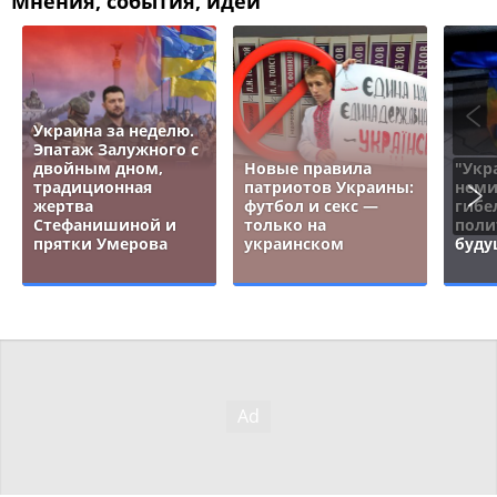
Мнения, события, идеи
Украина за неделю.
Эпатаж Залужного с
двойным дном,
Новые правила
"Укр
традиционная
патриотов Украины:
неми
жертва
футбол и секс —
гибе
Стефанишиной и
только на
поли
прятки Умерова
украинском
буду