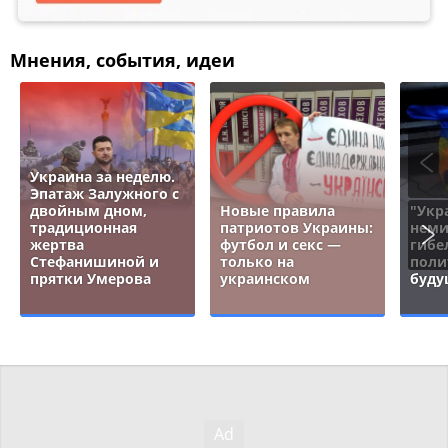
Мнения, события, идеи
Украина за неделю.
Эпатаж Залужного с
двойным дном,
Новые правила
"Укр
традиционная
патриотов Украины:
неми
жертва
футбол и секс —
гибе
Стефанишиной и
только на
поли
прятки Умерова
украинском
буду