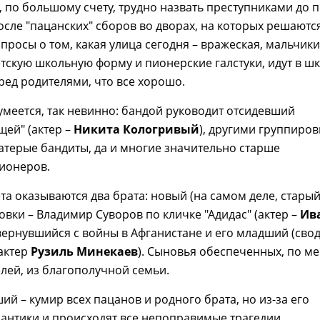
, по большому счету, трудно назвать преступниками до 
осле "пацанских" сборов во дворах, на которых решаютс
росы о том, какая улица сегодня – вражеская, мальчики
тскую школьную форму и пионерские галстуки, идут в шк
ред родителями, что все хорошо.
зумеется, так невинно: бандой руководит отсидевший
щей" (актер –
Никита Кологривый
), другими группиро
атерые бандиты, да и многие значительно старше
ионеров.
та оказываются два брата: новый (на самом деле, старый
овки – Владимир Суворов по кличке "Адидас" (актер –
Ив
 вернувшийся с войны в Афганистане и его младший (сво
(актер
Рузиль Минекаев
). Сыновья обеспеченных, по м
телей, из благополучной семьи.
ий – кумир всех пацанов и родного брата, но из-за его
антики и происходят все непоправимые трагедии,