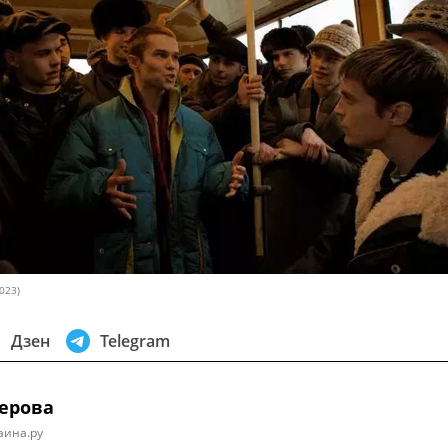
023)
Дзен
Telegram
ерова
аина.ру