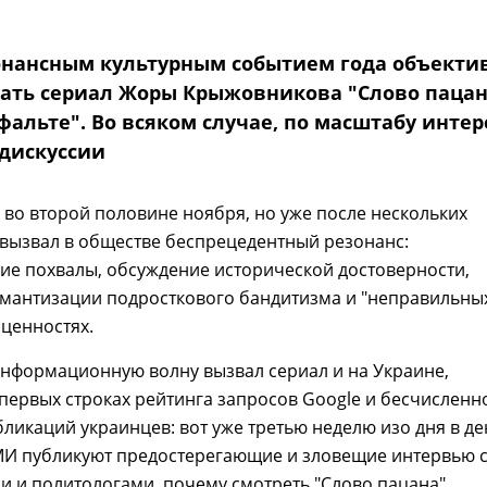
нансным культурным событием года объекти
ать сериал Жоры Крыжовникова "Слово пацан
фальте". Во всяком случае, по масштабу интер
 дискуссии
во второй половине ноября, но уже после нескольких
вызвал в обществе беспрецедентный резонанс:
ие похвалы, обсуждение исторической достоверности,
омантизации подросткового бандитизма и "неправильны
ценностях.
нформационную волну вызвал сериал и на Украине,
первых строках рейтинга запросов Google и бесчисленн
ликаций украинцев: вот уже третью неделю изо дня в де
МИ публикуют предостерегающие и зловещие интервью 
и и политологами, почему смотреть "Слово пацана"