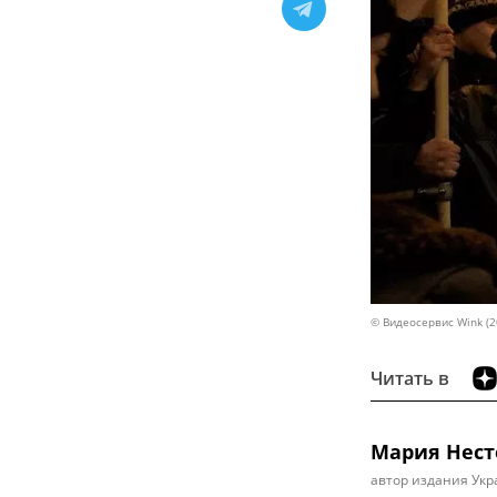
© Видеосервис Wink (2
Читать в
Мария Нест
автор издания Укр