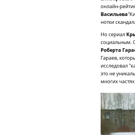
онлайн-рейти
Васильева
"К
нотки скандал
Но сериал
Кр
социальным. 
Роберта Гара
Гараев, котор
исследовал "к
это не уникал
многих частях