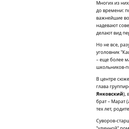
Многих из них
до времени: п
важнейшие воп
надевают сове
делают вид пе
Но не все, ра
уголовник "Ка
– еще более м
школьников-п
В центре сюже
глава группир
Янковский
),
брат – Марат 
тех лет, роди
Суворов-старш
"уличной" ром