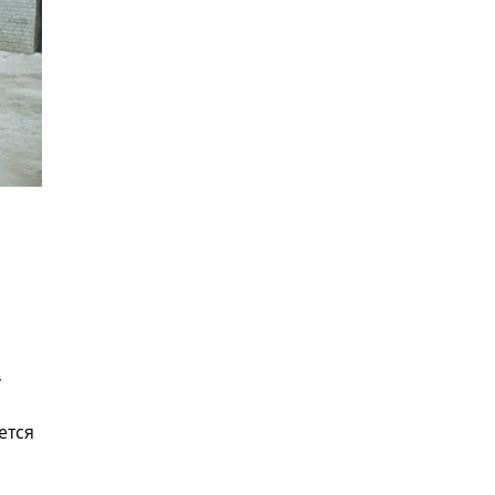
,
ется