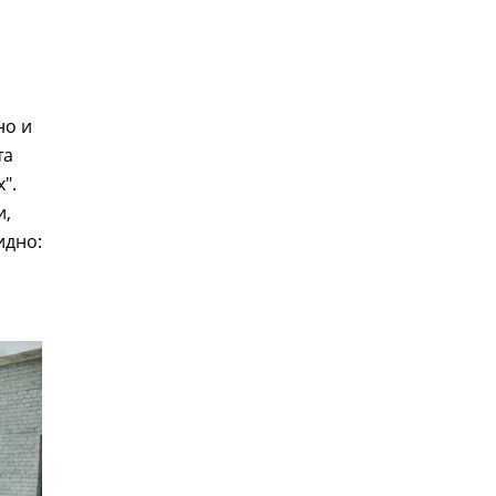
но и
та
".
и,
идно: