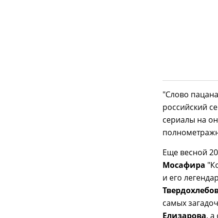
"Слово пацана
российский се
сериалы на он
полнометражн
Еще весной 2
Мосафира
"К
и его легенда
Твердохлебо
самых загадо
Елизарова
, 