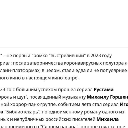
" – не первый громко "выстреливший" в 2023 году
риал: после затворничества коронавирусных полутора л
лайн-платформах, в целом, стали едва ли не популярнее
ого кино в настоящем кинотеатре.
023-го с большим успехом прошел сериал
Рустама
ороль и шут", посвященный музыканту
Михаилу Горшен
рной хоррор-панк-группе, событием лета стал сериал
Иг
ва
"Библиотекарь", по одноименному роману одного из
чных и непубличных российских писателей
Михаила
а одновременно со "Словом пацана", в конце года, в топе