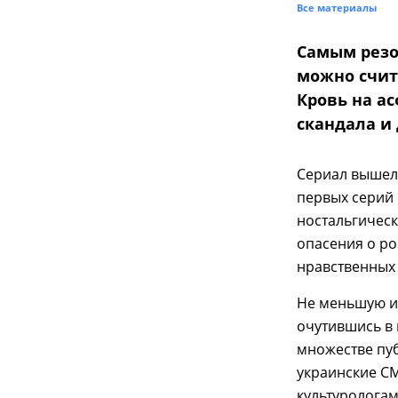
Все материалы
Самым резо
можно счит
Кровь на ас
скандала и
Сериал вышел 
первых серий 
ностальгическ
опасения о р
нравственных 
Не меньшую и
очутившись в 
множестве пуб
украинские С
культурологам