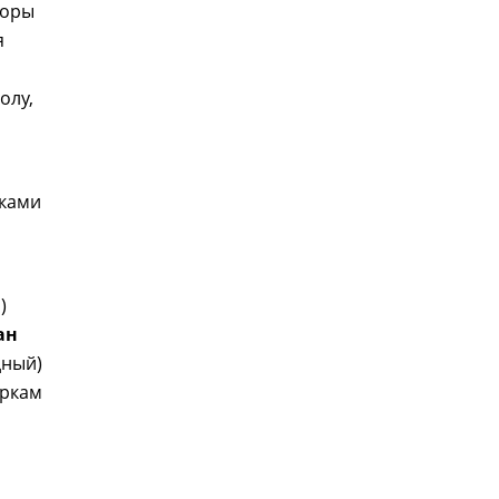
поры
я
олу,
вками
)
ан
дный)
еркам