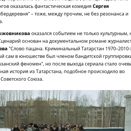
нгов оказалась фантастическая комедия
Сергея
ибердеревня" – тоже, между прочим, не без резонанса и
а.
ыжовникова
оказался событием не только культурным, 
Сценарий основан на документальном романе журналис
ева
"Слово пацана. Криминальный Татарстан 1970–2010-х
ый сам в юношестве был членом бандитской группировк
азанский феномен", но после выхода сериала стало очев
ьная история из Татарстана, подобное происходило во
 Советского Союза.