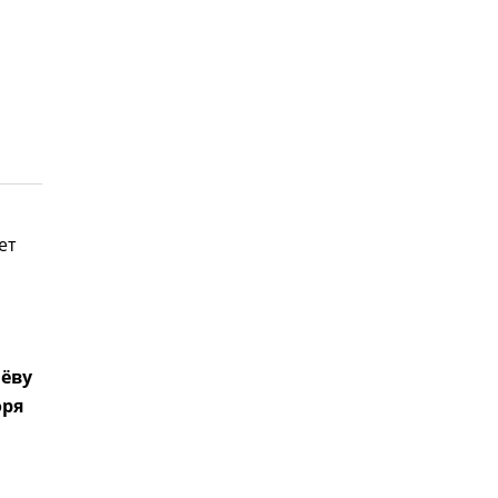
ет
ёву
оря