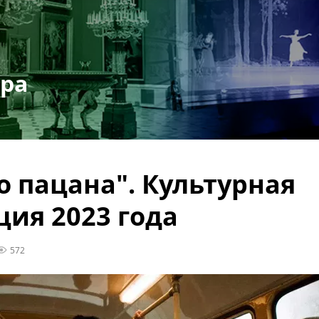
ура
о пацана". Культурная
ция 2023 года
572