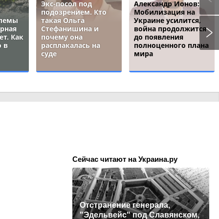
Экс-посол под
Александр Ионов:
подозрением. Кто
Мобилизация на
блемы
такая Ольга
Украине усилится,
ёрная
Стефанишина и
война продолжится
ет. Как
почему она
до появления
 в
расплакалась на
полноценного плана
суде
мира
Сейчас читают на Украина.ру
Отстранение генерала,
"Эдельвейс" под Славянском,