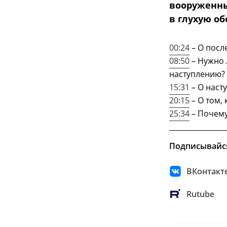
вооруженны
в глухую об
00:24
– О посл
08:50
– Нужно 
наступлению?
15:31
– О наст
20:15
– О том,
25:34
– Почему
Подписывайс
ВКонтакт
Rutube