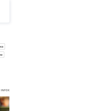
ика
ие
INFOX