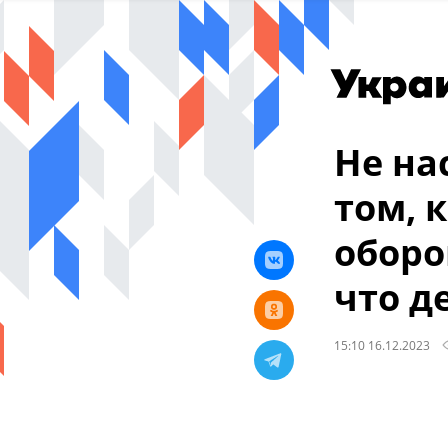
Не на
том, 
оборо
что д
15:10 16.12.2023