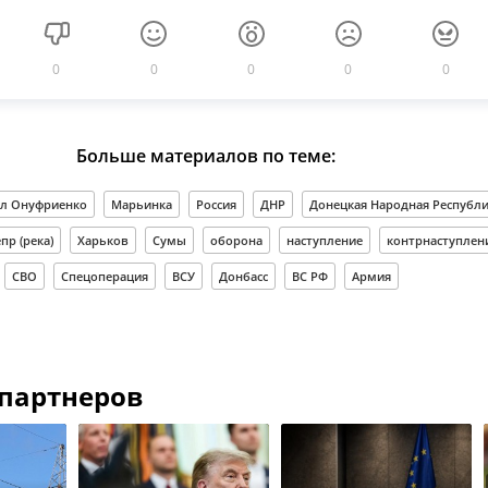
0
0
0
0
0
Больше материалов по теме:
л Онуфриенко
Марьинка
Россия
ДНР
Донецкая Народная Республ
пр (река)
Харьков
Сумы
оборона
наступление
контрнаступлен
СВО
Спецоперация
ВСУ
Донбасс
ВС РФ
Армия
 партнеров