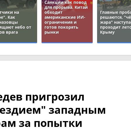
Санкции как повод
для прорыва. Китай
тчики на
обходит
Главные про
е". Как
американские ИИ-
решаются, "ч
назовцы
ограничения и
жара" наступа
ищают небо от
готов покорять
проходит лето
ов врага
рынки
Крыму
дев пригрозил
ездием" западным
ам за попытки