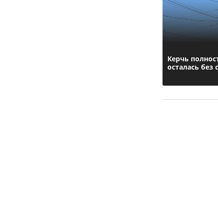
Керчь полнос
осталась без 