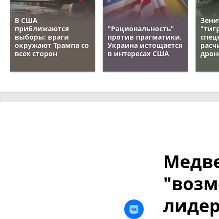
В США
Зени
приближаются
"Рациональность"
"тигр
выборы: враги
против прагматики.
спец
окружают Трампа со
Украина истощается
расч
всех сторон
в интересах США
дрон
Медве
"возм
лидер