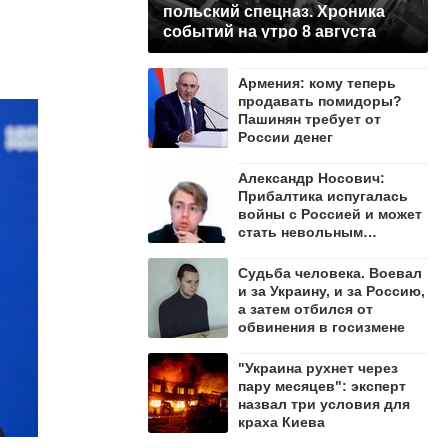
польский спецназ. Хроника
событий на утро 8 августа
Армения: кому теперь
продавать помидоры?
Пашинян требует от
России денег
Александр Носович:
Прибалтика испугалась
войны с Россией и может
стать невольным
защитником Ленобласти
Судьба человека. Воевал
и за Украину, и за Россию,
а затем отбился от
обвинения в госизмене
"Украина рухнет через
пару месяцев": эксперт
назвал три условия для
краха Киева