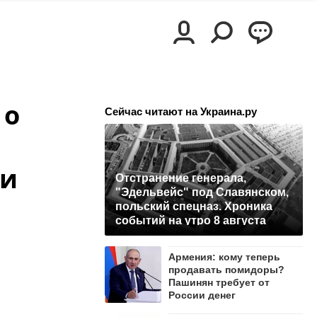
 о
Сейчас читают на Украина.ру
 и
Отстранение генерала,
"Эдельвейс" под Славянском,
польский спецназ. Хроника
событий на утро 8 августа
Армения: кому теперь
продавать помидоры?
Пашинян требует от
России денег