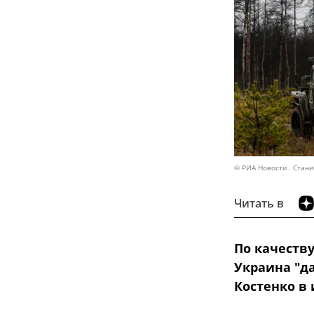
© РИА Новости . Стан
Читать в
По качеств
Украина "д
Костенко в