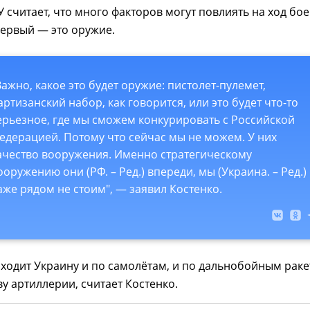
 считает, что много факторов могут повлиять на ход бо
первый — это оружие.
Важно, какое это будет оружие: пистолет-пулемет,
артизанский набор, как говорится, или это будет что-то
ерьезное, где мы сможем конкурировать с Российской
едерацией. Потому что сейчас мы не можем. У них
ачество вооружения. Именно стратегическому
ооружению они (РФ. – Ред.) впереди, мы (Украина. – Ред.)
аже рядом не стоим", — заявил Костенко.
ходит Украину и по самолётам, и по дальнобойным раке
ву артиллерии, считает Костенко.