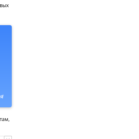
евых
там,