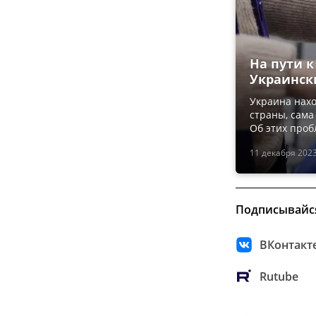
На пути 
Украинск
Украина нахо
страны, сама
Об этих проб
11 декабря 2023
Подписывайс
ВКонтакт
Rutube