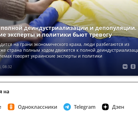
к полной деиндустриализации и депопуляции.
ие эксперты и политики бьют тревогу
дится на грани экономического краха, люди разбегаются из
 же страна полным ходом движется к полной деиндустриализац
лемах говорят украинские эксперты и политики
, 08:32
я на
е
Одноклассники
Telegram
Дзен