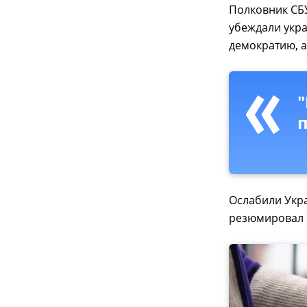
Полковник СБУ
убеждали укра
демократию, а
"
п
Ослабили Укра
резюмировал 