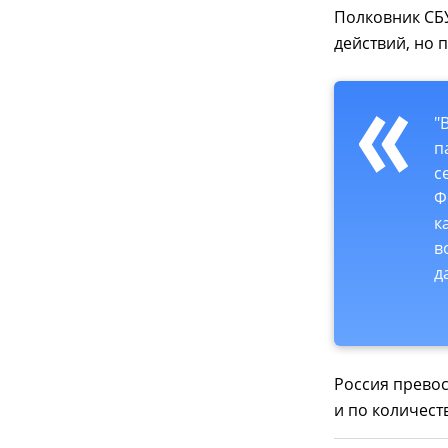
Полковник СБУ
действий, но 
"
п
с
Ф
к
в
д
Россия превос
и по количест