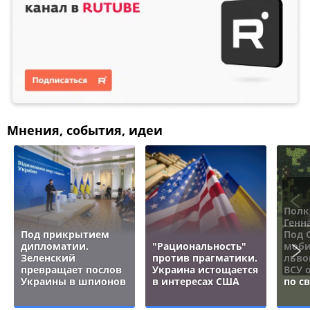
Мнения, события, идеи
Полк
Генн
Под прикрытием
Под 
дипломатии.
"Рациональность"
моби
Зеленский
против прагматики.
льво
превращает послов
Украина истощается
ВСУ 
Украины в шпионов
в интересах США
по с