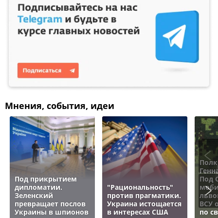
Мнения, события, идеи
Полк
Генн
Под прикрытием
Под 
дипломатии.
"Рациональность"
моби
Зеленский
против прагматики.
льво
превращает послов
Украина истощается
ВСУ 
Украины в шпионов
в интересах США
по с