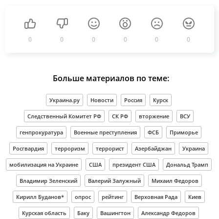
0
0
0
0
0
0
Больше материалов по теме:
Украина.ру
Новости
Россия
Курск
Следственный Комитет РФ
СК РФ
вторжение
ВСУ
генпрокуратура
Военные преступления
ФСБ
Приморье
Росгвардия
терроризм
террорист
Азербайджан
Украина
мобилизация на Украине
США
президент США
Дональд Трамп
Владимир Зеленский
Валерий Залужный
Михаил Федоров
Кирилл Буданов*
опрос
рейтинг
Верховная Рада
Киев
Курская область
Баку
Вашингтон
Александр Федоров