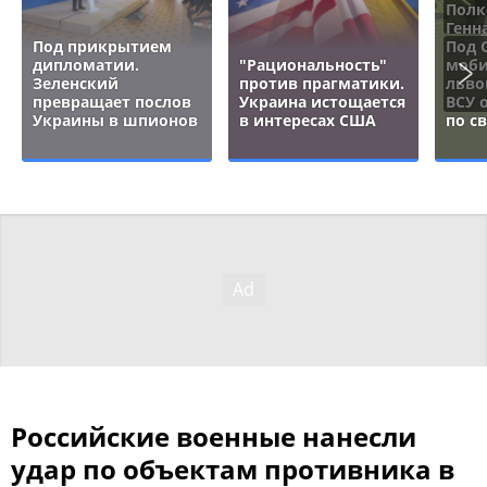
Полк
Генн
Под прикрытием
Под 
дипломатии.
"Рациональность"
моби
Зеленский
против прагматики.
льво
превращает послов
Украина истощается
ВСУ 
Украины в шпионов
в интересах США
по с
Российские военные нанесли
удар по объектам противника в