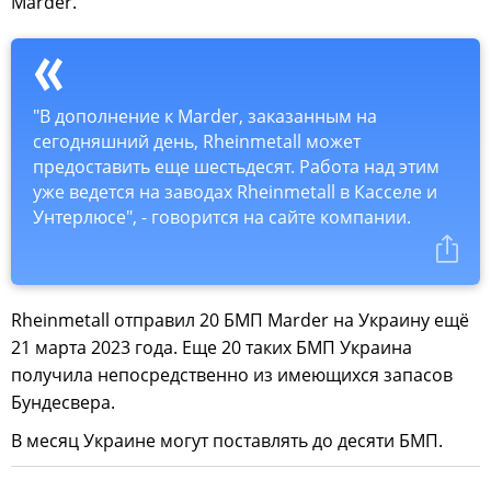
Marder.
"В дополнение к Marder, заказанным на
сегодняшний день, Rheinmetall может
предоставить еще шестьдесят. Работа над этим
уже ведется на заводах Rheinmetall в Касселе и
Унтерлюсе", - говорится на сайте компании.
Rheinmetall отправил 20 БМП Marder на Украину ещё
21 марта 2023 года. Еще 20 таких БМП Украина
получила непосредственно из имеющихся запасов
Бундесвера.
В месяц Украине могут поставлять до десяти БМП.