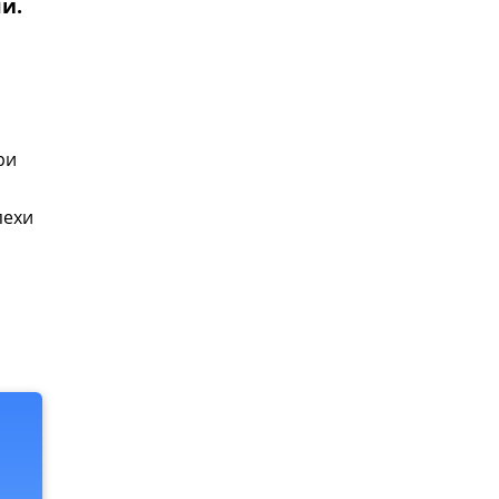
и.
ри
пехи