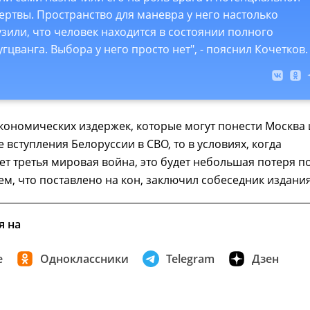
ертвы. Пространство для маневра у него настолько
узили, что человек находится в состоянии полного
угцванга. Выбора у него просто нет", - пояснил Кочетков.
экономических издержек, которые могут понести Москва 
 вступления Белоруссии в СВО, то в условиях, когда
ет третья мировая война, это будет небольшая потеря п
ем, что поставлено на кон, заключил собеседник издания
я на
е
Одноклассники
Telegram
Дзен