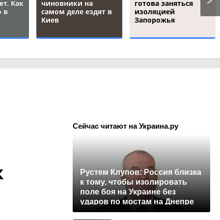
ет. Как
чиновники на
готова заняться
 в
самом деле ездят в
изоляцией
Киев
Запорожья
Сейчас читают на Украина.ру
к
Рустем Клупов: Россия близка
к тому, чтобы изолировать
поле боя на Украине без
ударов по мостам на Днепре