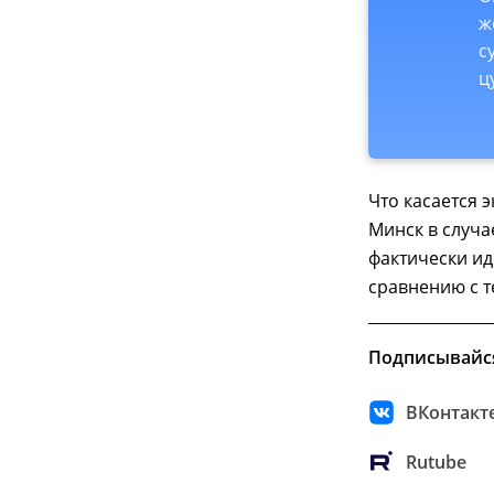
ж
с
ц
Что касается 
Минск в случае
фактически ид
сравнению с т
Подписывайс
ВКонтакт
Rutube