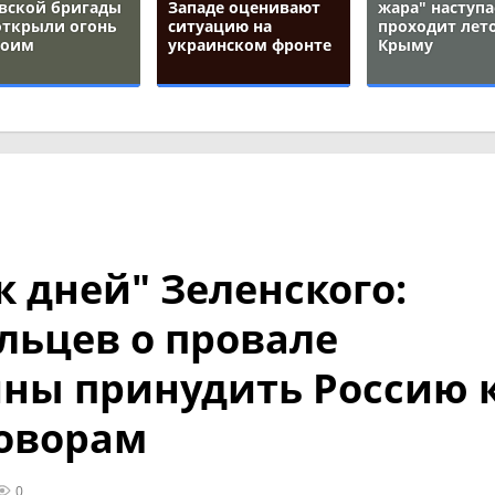
вской бригады
Западе оценивают
жара" наступа
открыли огонь
ситуацию на
проходит лето
воим
украинском фронте
Крыму
к дней" Зеленского:
льцев о провале
ны принудить Россию 
оворам
0