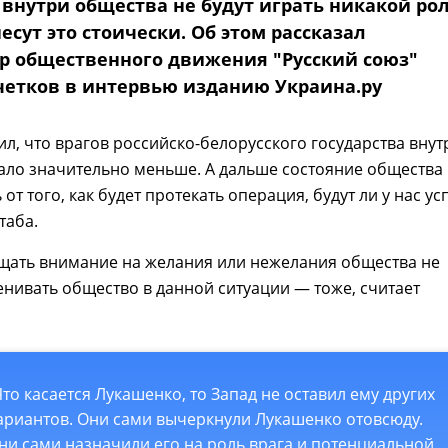
 внутри общества не будут играть никакой рол
сут это стоически. Об этом рассказал
р общественного движения "Русский союз"
четков в интервью изданию Украина.ру
ил, что врагов российско-белорусского государства внут
ало значительно меньше. А дальше состояние общества
 от того, как будет протекать операция, будут ли у нас ус
таба.
щать внимание на желания или нежелания общества не
енивать общество в данной ситуации — тоже, считает
Что касается Лукашенко, то Запад не оставил ему других
ариантов. Они сами вычеркнули Лукашенко отовсюду.
ни сами назначили его на роль врага и потенциальной