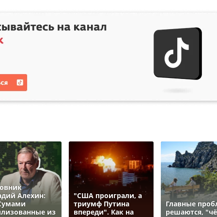
овник
адий Алехин:
"США проиграли, а
Сумами
триумф Путина
Главные про
лизованные из
впереди". Как на
решаются, "ч