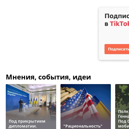
Мнения, события, идеи
Полк
Генн
Под прикрытием
Под 
дипломатии.
"Рациональность"
моби