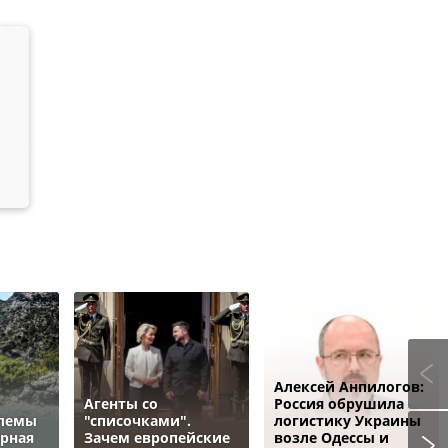
Алексей Анпилогов:
Агенты со
Россия обрушила
блемы
"списочками".
логистику Украины
ёрная
Зачем европейские
возле Одессы и