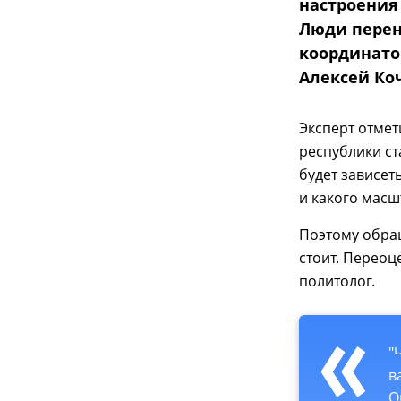
настроения
Люди перене
координато
Алексей Ко
Эксперт отмет
республики ст
будет зависеть
и какого масш
Поэтому обра
стоит. Переоц
политолог.
"
в
О