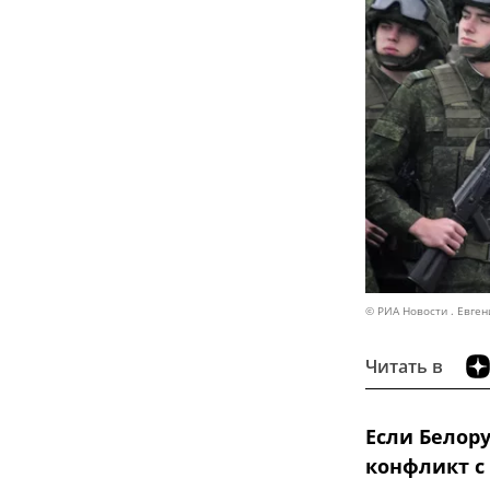
© РИА Новости . Евген
Читать в
Если Белор
конфликт с