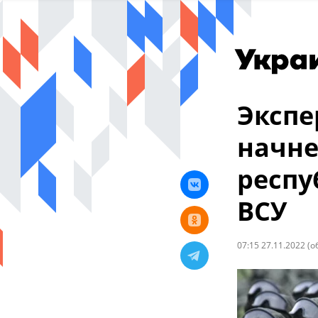
Экспе
начне
респу
ВСУ
07:15 27.11.2022
(о