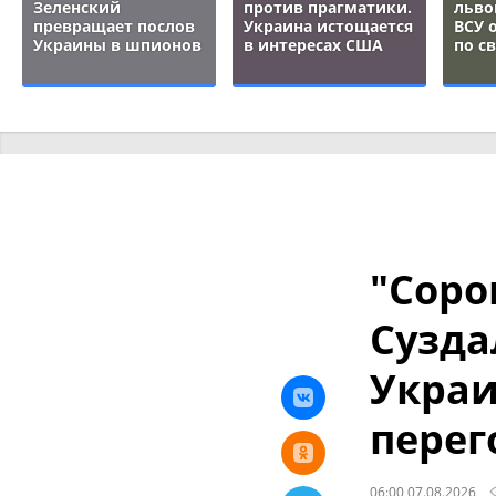
Зеленский
против прагматики.
льво
превращает послов
Украина истощается
ВСУ 
Украины в шпионов
в интересах США
по с
"Соро
Сузда
Украи
перег
06:00 07.08.2026