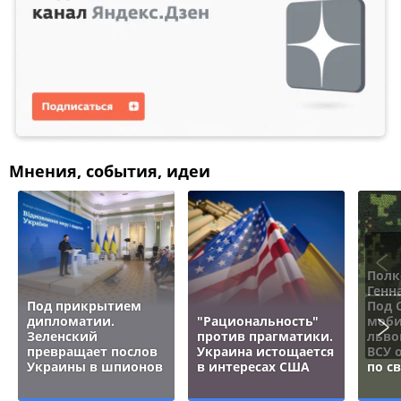
Мнения, события, идеи
Полк
Генн
Под прикрытием
Под 
дипломатии.
"Рациональность"
моби
Зеленский
против прагматики.
льво
превращает послов
Украина истощается
ВСУ 
Украины в шпионов
в интересах США
по с