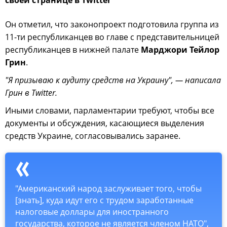
Он отметил, что законопроект подготовила группа из
11-ти республиканцев во главе с представительницей
республиканцев в нижней палате
Марджори Тейлор
Грин
.
"Я призываю к аудиту средств на Украину", — написала
Грин в Twitter.
Иными словами, парламентарии требуют, чтобы все
документы и обсуждения, касающиеся выделения
средств Украине, согласовывались заранее.
"Американский народ заслуживает того, чтобы
[знать], куда идут его с трудом заработанные
налоговые доллары для иностранного
государства, которое не является членом НАТО",