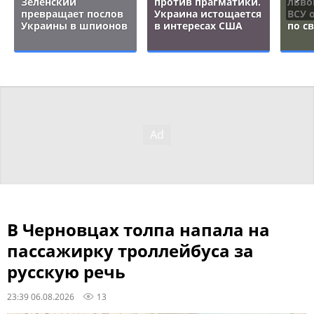
Зеленский
против прагматики.
льво
превращает послов
Украина истощается
ВСУ 
Украины в шпионов
в интересах США
по с
В Черновцах толпа напала на
пассажирку троллейбуса за
русскую речь
23:39 06.08.2026
13