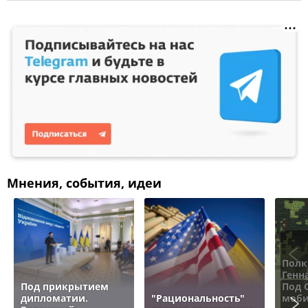
Мнения, события, идеи
Полк
Генн
Под прикрытием
Под 
дипломатии.
"Рациональность"
моби