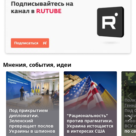
Мнения, события, идеи
Полк
Генн
Под прикрытием
Под 
дипломатии.
"Рациональность"
моби
Зеленский
против прагматики.
льво
превращает послов
Украина истощается
ВСУ 
Украины в шпионов
в интересах США
по с