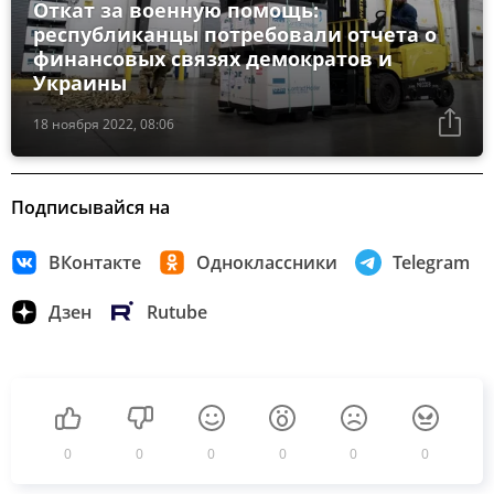
Откат за военную помощь:
республиканцы потребовали отчета о
финансовых связях демократов и
Украины
18 ноября 2022, 08:06
Подписывайся на
ВКонтакте
Одноклассники
Telegram
Дзен
Rutube
0
0
0
0
0
0