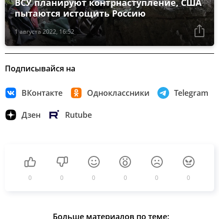
ВСУ планируют контрнаступление, США
пытаются истощить Россию
1 августа 2022, 16:52
Подписывайся на
ВКонтакте
Одноклассники
Telegram
Дзен
Rutube
0
0
0
0
0
0
Больше материалов по теме: