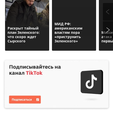
МИД РФ:
Раскрыт тайный
американским
план Зеленского:
властям пора
Масси
что скоро ждет
«приструнить
атака
Сырского
Зеленского»
первы