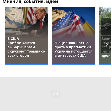
Мнения, события, идеи
В США
Зени
приближаются
"Рациональность"
"тигр
выборы: враги
против прагматики.
спец
окружают Трампа со
Украина истощается
расч
всех сторон
в интересах США
дрон