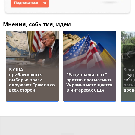
Мнения, события, идеи
В США
Зени
приближаются
"Рациональность"
"тигр
выборы: враги
против прагматики.
спец
окружают Трампа со
Украина истощается
расч
всех сторон
в интересах США
дрон