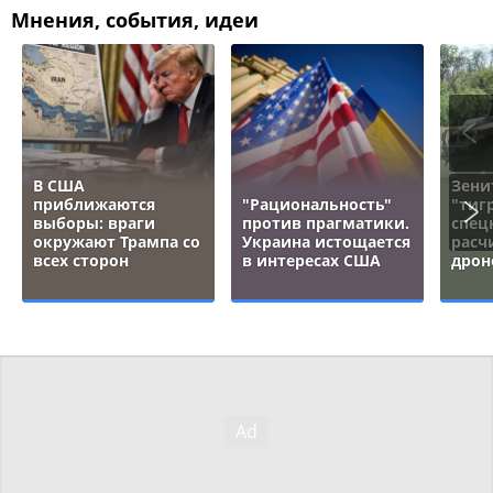
Мнения, события, идеи
В США
Зени
приближаются
"Рациональность"
"тигр
выборы: враги
против прагматики.
спец
окружают Трампа со
Украина истощается
расч
всех сторон
в интересах США
дрон