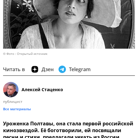
© Фото : Открытый источник
Читать в
Дзен
Telegram
Алексей Стаценко
публицист
Все материалы
Уроженка Полтавы, она стала первой российской
кинозвездой. Её боготворили, ей посвящали
песни и стихи, предлагали уехать из России,