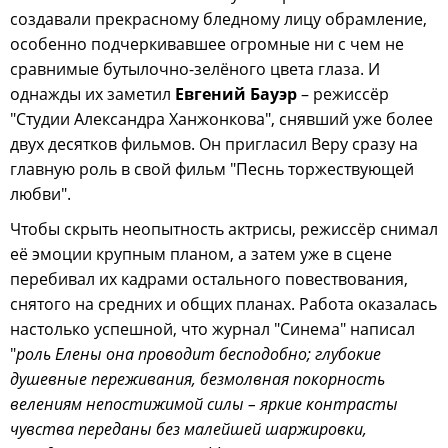
создавали прекрасному бледному лицу обрамление,
особенно подчеркивавшее огромные ни с чем не
сравнимые бутылочно-зелёного цвета глаза. И
однажды их заметил
Евгений Бауэр
– режиссёр
"Студии Александра Ханжонкова", снявший уже более
двух десятков фильмов. Он пригласил Веру сразу на
главную роль в свой фильм "Песнь торжествующей
любви".
Чтобы скрыть неопытность актрисы, режиссёр снимал
её эмоции крупным планом, а затем уже в сцене
перебивал их кадрами остального повествования,
снятого на средних и общих планах. Работа оказалась
настолько успешной, что журнал "Синема" написал
"
роль Елены она проводит бесподобно; глубокие
душевные переживания, безмолвная покорность
велениям непостижимой силы – яркие контрасты
чувства переданы без малейшей шаржировки,