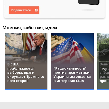
Мнения, события, идеи
В США
Зени
приближаются
"Рациональность"
"тигр
выборы: враги
против прагматики.
спец
окружают Трампа со
Украина истощается
расч
всех сторон
в интересах США
дрон