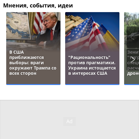
Мнения, события, идеи
В США
Зени
приближаются
"Рациональность"
"тигр
выборы: враги
против прагматики.
спец
окружают Трампа со
Украина истощается
расч
всех сторон
в интересах США
дрон