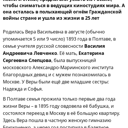
чтобы сниматься в ведущих киностудиях мира. А
она осталась в полыхающей огнём Гражданской
войны стране и ушла из жизни в 25 лет
Родилась Вера Васильевна в августе (обычно
упоминается 5 или 9 число) 1893 года в Полтаве, в
семье учителя русской словесности
Василия
Андреевича Левченко
. Её мать,
Екатерина
Сергеевна Слепцова
, была выпускницей
московского Александро-Мариинского института
благородных девиц и с мужем познакомилась в
Москве. У Веры были ещё две младшие сестры:
Надежда и Софья.
В Полтаве семья прожила только первые два года
жизни Веры – в 1895 году овдовела её бабушка, и
состоялся переезд в Москву в её большую квартиру.
Здесь Вера пошла в частную женскую гимназию
Брюхоненко, а через год поступила в балетное