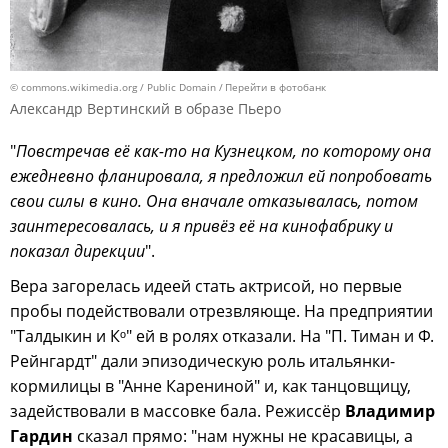
© commons.wikimedia.org / Public Domain
Перейти в фотобанк
Александр Вертинский в образе Пьеро
"
Повстречав её как-то на Кузнецком, по которому она
ежедневно фланировала, я предложил ей попробовать
свои силы в кино. Она вначале отказывалась, потом
заинтересовалась, и я привёз её на кинофабрику и
показал дирекции
".
Вера загорелась идеей стать актрисой, но первые
пробы подействовали отрезвляюще. На предприятии
"Талдыкин и Кᵒ" ей в ролях отказали. На "П. Тиман и Ф.
Рейнгардт" дали эпизодическую роль итальянки-
кормилицы в "Анне Карениной" и, как танцовщицу,
задействовали в массовке бала. Режиссёр
Владимир
Гардин
сказал прямо: "нам нужны не красавицы, а