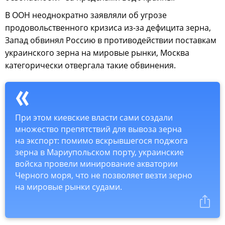
В ООН неоднократно заявляли об угрозе
продовольственного кризиса из-за дефицита зерна,
Запад обвинял Россию в противодействии поставкам
украинского зерна на мировые рынки, Москва
категорически отвергала такие обвинения.
При этом киевские власти сами создали
множество препятствий для вывоза зерна
на экспорт: помимо вскрывшегося поджога
зерна в Мариупольском порту, украинские
войска провели минирование акватории
Черного моря, что не позволяет везти зерно
на мировые рынки судами.