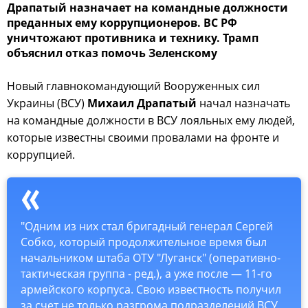
Драпатый назначает на командные должности
преданных ему коррупционеров. ВС РФ
уничтожают противника и технику. Трамп
объяснил отказ помочь Зеленскому
Новый главнокомандующий Вооруженных сил
Украины (ВСУ)
Михаил Драпатый
начал назначать
на командные должности в ВСУ лояльных ему людей,
которые известны своими провалами на фронте и
коррупцией.
"Одним из них стал бригадный генерал Сергей
Собко, который продолжительное время был
начальником штаба ОТУ "Луганск" (оперативно-
тактическая группа - ред.), а уже после — 11-го
армейского корпуса. Свою известность получил
за счет не только разгрома подразделений ВСУ