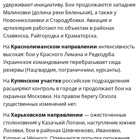
удерживают инициативу. Бои продолжаются западнее
Малиновки (долина реки Беленькая), а также у
Новониколаевки и Стародубовки. Авиация и
артиллерия работают по объектам в районах
Славянска, Райгородка и Краматорска.
На
Краснолиманском направлении
интенсивность
высокая: бои у Красного Лимана и Редкодуба.
Украинское командование перебрасывает сюда
резервы (Нацгвардия, пограничники, курсанты).
На
Купянском участке
российские подразделения
расширяют контроль в городе и продолжают бои на
окраинах Московки. На правом берегу Оскола
существенных изменений нет.
На
Харьковском направлении
— ожесточенные
столкновения у Казачьей Лопани, наступление южнее
Лосевки, бои в районах Шевченково, Ивановки,
Купино и Чёрного. Отмечаются попытки окружения