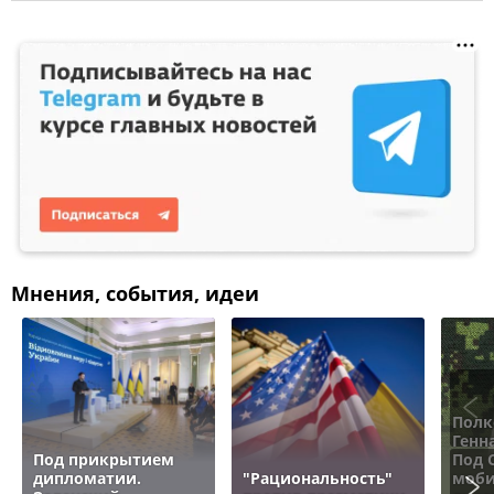
Мнения, события, идеи
Полк
Генн
Под прикрытием
Под 
дипломатии.
"Рациональность"
моби