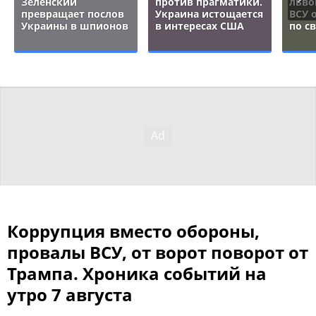
Зеленский
против прагматики.
льво
превращает послов
Украина истощается
ВСУ 
Украины в шпионов
в интересах США
по с
Коррупция вместо обороны,
провалы ВСУ, от ворот поворот от
Трампа. Хроника событий на
утро 7 августа