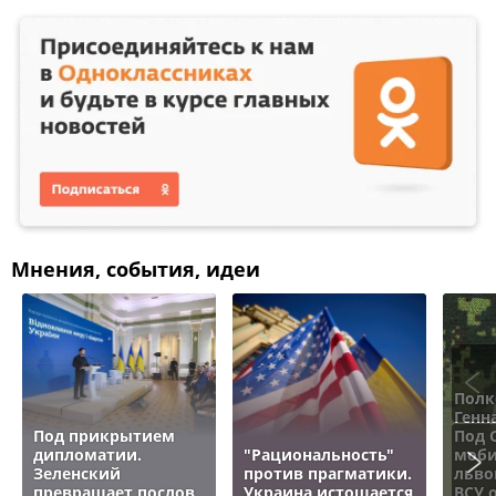
Мнения, события, идеи
Полк
Генн
Под прикрытием
Под 
дипломатии.
"Рациональность"
моби
Зеленский
против прагматики.
льво
превращает послов
Украина истощается
ВСУ 