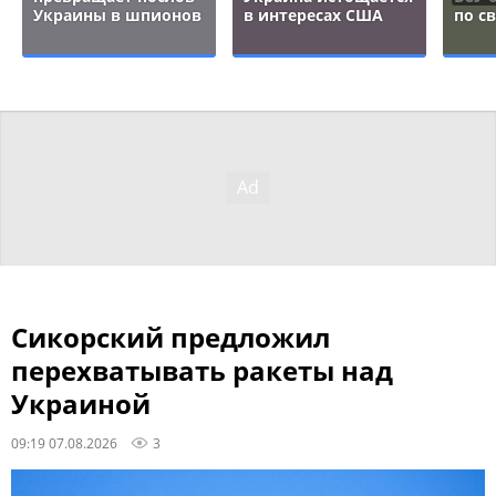
Украины в шпионов
в интересах США
по с
Сикорский предложил
перехватывать ракеты над
Украиной
09:19 07.08.2026
3