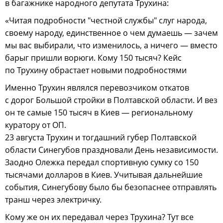
в багажнике народного депутата Трухина:
«Читая подробности "честной службы" слуг народа,
своему народу, единственное о чем думаешь — зачем
мы вас выбирали, что изменилось, а ничего — вместо
барыг пришли ворюги. Кому 150 тысяч? Кейс
по Трухину обрастает новыми подробностями
Именно Трухин являлся перевозчиком откатов
с дорог Большой стройки в Полтавской области. И вез
он те самые 150 тысяч в Киев — региональному
куратору от ОП.
23 августа Трухин и тогдашний губер Полтавской
области Синегубов праздновали День независимости.
Заодно Олежка передал спортивную сумку со 150
тысячами долларов в Киев. Учитывая дальнейшие
события, Синегубову было бы безопаснее отправлять
транш через электричку.
Кому же он их передавал через Трухина? Тут все